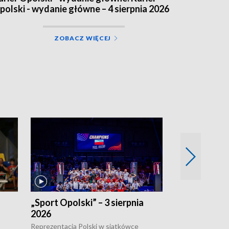
polski - wydanie główne – 4 sierpnia 2026
ZOBACZ WIĘCEJ
„Sport Opolski” – 3 sierpnia
„Sport Opolsk
2026
Reprezentacja P
mężczyzn w półfi
Reprezentacja Polski w siatkówce