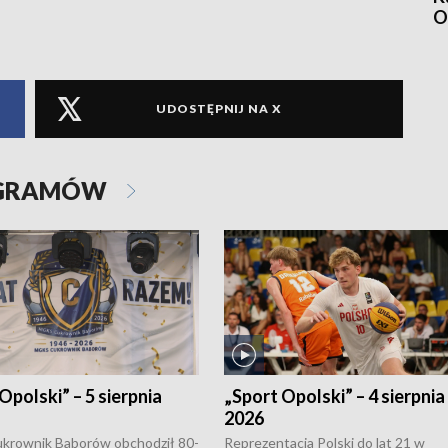
O
UDOSTĘPNIJ NA X
OGRAMÓW
Opolski” – 5 sierpnia
„Sport Opolski” – 4 sierpnia
2026
rownik Baborów obchodził 80-
Reprezentacja Polski do lat 21 w