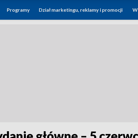
Programy
Dział marketingu, reklamy i promocji
Wi
ydanie główne – 5 czerw