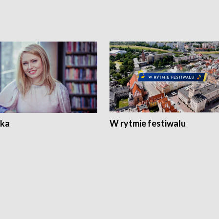
ka
W rytmie festiwalu