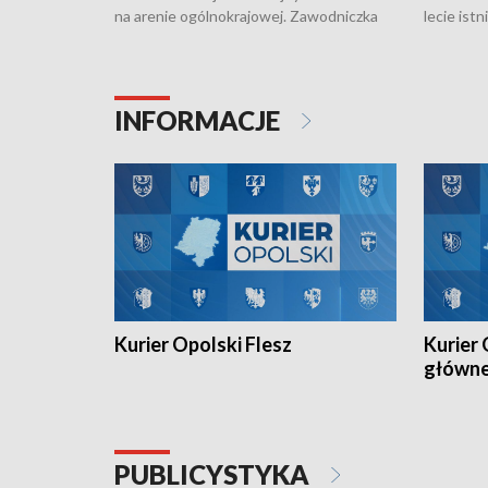
na arenie ogólnokrajowej. Zawodniczka
lecie ist
Klubu Kolarskiego Ziemia Brzeska
odbył się
została podwójna Mistrzynią Polski
również o
Juniorów Młodszych w kolarstwie
Otwartyc
torowym.
plażowej
INFORMACJE
meczu Ko
Kurier Opolski Flesz
Kurier 
główn
PUBLICYSTYKA