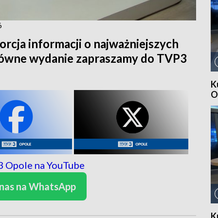
6
orcja informacji o najważniejszych
główne wydanie zapraszamy do TVP3
K
O
 nas na WhatsApp
K