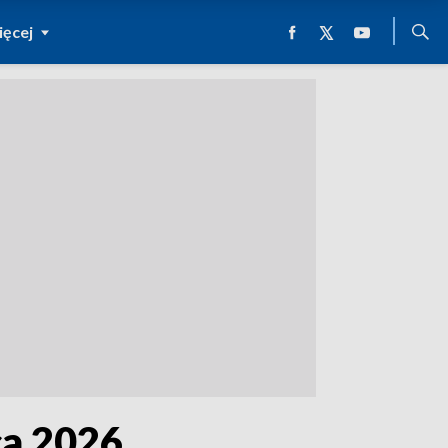
ęcej
ca 2026