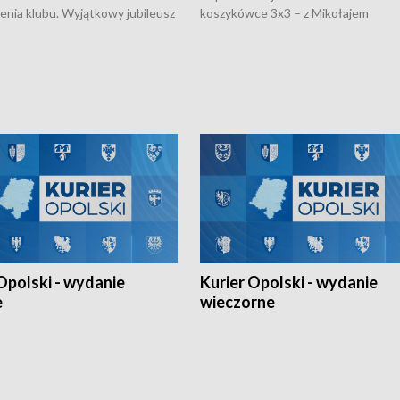
nienia klubu. Wyjątkowy jubileusz
koszykówce 3x3 – z Mikołajem
 na sportowo. W programie
Kowalczykiem z opolskiego AZS-u 
 turnieju eliminacyjnym
składzie - wygrała dwa z trzech tur
h Mistrzostw w siatkówce
w ramach Ligi Narodów. Rywalizacja
 amatorów w Opolu oraz o
odbyła się w węgierskim Szolnok.
lejarza Opole. Zapraszamy!
Opolski - wydanie
Kurier Opolski - wydanie
e
wieczorne