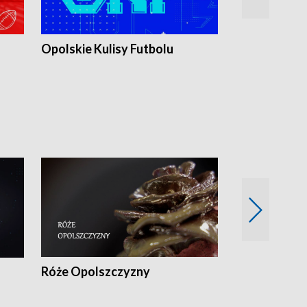
Opolskie Kulisy Futbolu
Złote chwile
sportu
Róże Opolszczyzny
Czas report