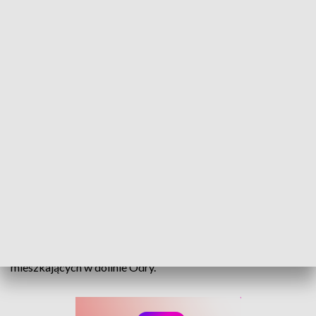
Inwestują w bezpieczeństwo. Trwa drugi etap rozbudowy polderu Żelazna
Ma zatrzymać więcej wody i skuteczniej chronić
mieszkańców przed powodzią. Wody Polskie prowadzą
drugi etap przebudowy polderu Żelazna. Po zakończeniu
inwestycji jego pojemność wzrośnie do 9,7 miliona metrów
sześciennych, co ma zwiększyć bezpieczeństwo osób
mieszkających w dolinie Odry.