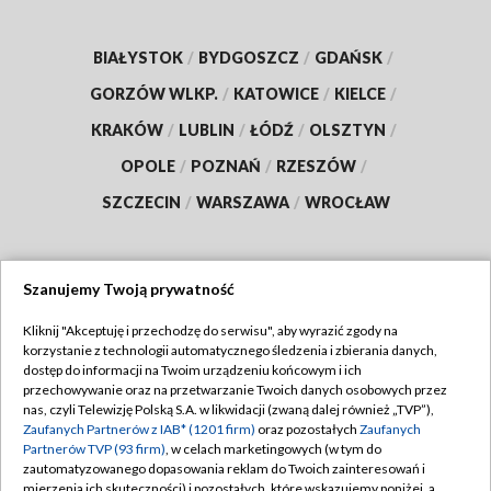
BIAŁYSTOK
/
BYDGOSZCZ
/
GDAŃSK
/
GORZÓW WLKP.
/
KATOWICE
/
KIELCE
/
KRAKÓW
/
LUBLIN
/
ŁÓDŹ
/
OLSZTYN
/
OPOLE
/
POZNAŃ
/
RZESZÓW
/
SZCZECIN
/
WARSZAWA
/
WROCŁAW
Szanujemy Twoją prywatność
Dołącz do nas:
Kliknij "Akceptuję i przechodzę do serwisu", aby wyrazić zgody na
korzystanie z technologii automatycznego śledzenia i zbierania danych,
TVP
dostęp do informacji na Twoim urządzeniu końcowym i ich
Abonament TVP
przechowywanie oraz na przetwarzanie Twoich danych osobowych przez
Regulamin TVP
nas, czyli Telewizję Polską S.A. w likwidacji (zwaną dalej również „TVP”),
Emisja w TVP
Zaufanych Partnerów z IAB* (1201 firm)
oraz pozostałych
Zaufanych
Polityka prywatności
Partnerów TVP (93 firm)
, w celach marketingowych (w tym do
Centrum informacji TVP
Moje zgody
zautomatyzowanego dopasowania reklam do Twoich zainteresowań i
mierzenia ich skuteczności) i pozostałych, które wskazujemy poniżej, a