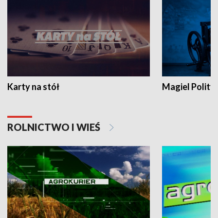
Karty na stół
Magiel Polity
ROLNICTWO I WIEŚ