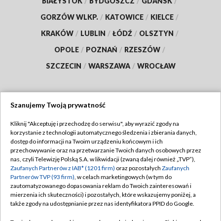
BIAŁYSTOK
/
BYDGOSZCZ
/
GDAŃSK
/
GORZÓW WLKP.
/
KATOWICE
/
KIELCE
/
KRAKÓW
/
LUBLIN
/
ŁÓDŹ
/
OLSZTYN
/
OPOLE
/
POZNAŃ
/
RZESZÓW
/
SZCZECIN
/
WARSZAWA
/
WROCŁAW
Szanujemy Twoją prywatność
Dołącz do nas:
Kliknij "Akceptuję i przechodzę do serwisu", aby wyrazić zgody na
korzystanie z technologii automatycznego śledzenia i zbierania danych,
TVP
dostęp do informacji na Twoim urządzeniu końcowym i ich
Abonament TVP
przechowywanie oraz na przetwarzanie Twoich danych osobowych przez
Regulamin TVP
nas, czyli Telewizję Polską S.A. w likwidacji (zwaną dalej również „TVP”),
Emisja w TVP
Zaufanych Partnerów z IAB* (1201 firm)
oraz pozostałych
Zaufanych
Polityka prywatności
Partnerów TVP (93 firm)
, w celach marketingowych (w tym do
Centrum informacji TVP
Moje zgody
zautomatyzowanego dopasowania reklam do Twoich zainteresowań i
mierzenia ich skuteczności) i pozostałych, które wskazujemy poniżej, a
Naziemna Telewizja Cyfrowa
Pomoc
także zgody na udostępnianie przez nas identyfikatora PPID do Google.
Sklep TVP
Biuro reklamy