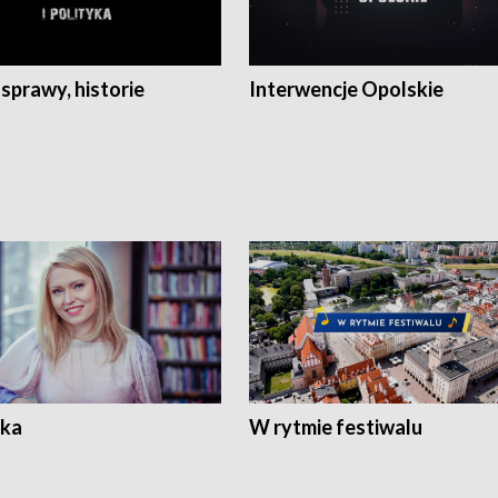
 sprawy, historie
Interwencje Opolskie
ka
W rytmie festiwalu