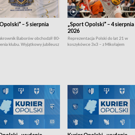
Opolski” – 5 sierpnia
„Sport Opolski” – 4 sierpnia
2026
rownik Baborów obchodził 80-
Reprezentacja Polski do lat 21 w
nienia klubu. Wyjątkowy jubileusz
koszykówce 3x3 – z Mikołajem
 na sportowo. W programie
Kowalczykiem z opolskiego AZS-u 
 turnieju eliminacyjnym
składzie - wygrała dwa z trzech tur
h Mistrzostw w siatkówce
w ramach Ligi Narodów. Rywalizacja
 amatorów w Opolu oraz o
odbyła się w węgierskim Szolnok.
lejarza Opole. Zapraszamy!