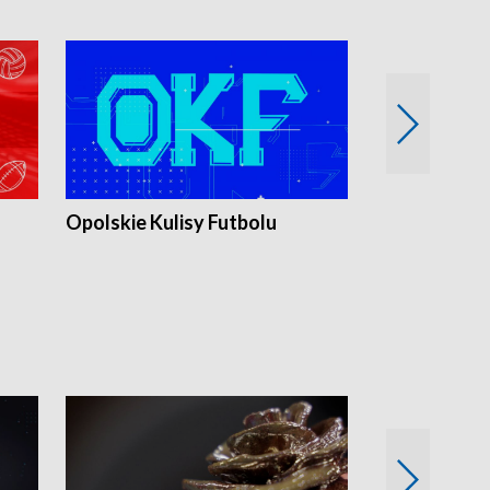
Opolskie Kulisy Futbolu
Złote chwile
sportu