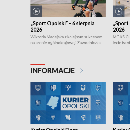
„Sport Opolski” – 6 sierpnia
„Sport 
2026
2026
Wiktoria Madejska z kolejnym sukcesem
MGKS Cuk
na arenie ogólnokrajowej. Zawodniczka
lecie ist
Klubu Kolarskiego Ziemia Brzeska
odbył się
została podwójna Mistrzynią Polski
również o
Juniorów Młodszych w kolarstwie
Otwartyc
torowym.
plażowej
INFORMACJE
meczu Ko