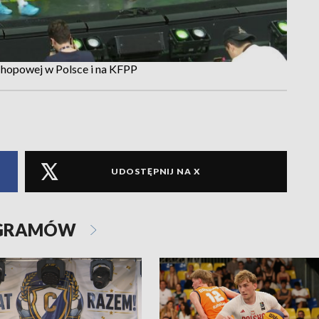
p-hopowej w Polsce i na KFPP
UDOSTĘPNIJ NA X
OGRAMÓW