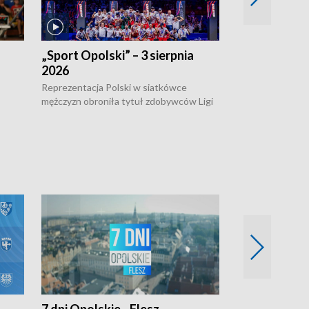
„Sport Opolski” – 3 sierpnia
„Sport Opolsk
2026
Reprezentacja P
mężczyzn w półfi
Reprezentacja Polski w siatkówce
meczu ćwierćfin
mężczyzn obroniła tytuł zdobywców Ligi
Biało-Czerwoni p
w
Narodów. W finale pokonali Amerykanów
Ningbo Ukraińcó
niejów
po tie-breaku. W meczu nie zabrakło
opolskich wątków.