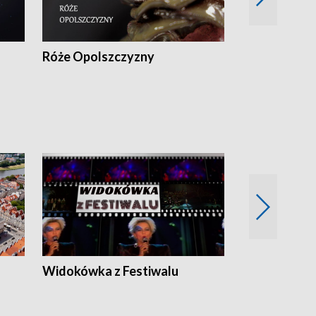
Róże Opolszczyzny
Czas report
Widokówka z Festiwalu
Strefa Kultu