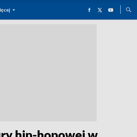
ęcej
ury hip-hopowej w