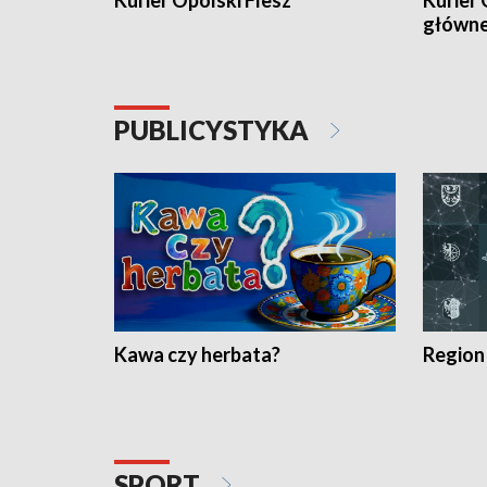
Kurier Opolski Flesz
Kurier 
główn
PUBLICYSTYKA
Kawa czy herbata?
Region
SPORT