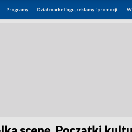
Programy
Dział marketingu, reklamy i promocji
Wi
lką scenę. Początki kult