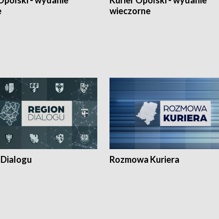
Opolski - wydanie
Kurier Opolski - wydanie
e
wieczorne
 Dialogu
Rozmowa Kuriera