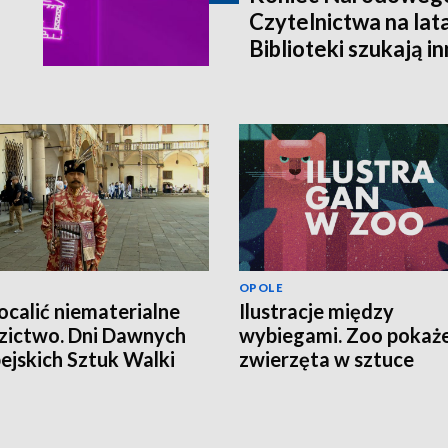
Czytelnictwa na lat
Biblioteki szukają i
finansowania
OPOLE
ocalić niematerialne
Ilustracje między
zictwo. Dni Dawnych
wybiegami. Zoo pokaż
ejskich Sztuk Walki
zwierzęta w sztuce