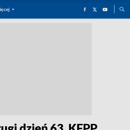
ęcej
rugi dzień 63. KFPP