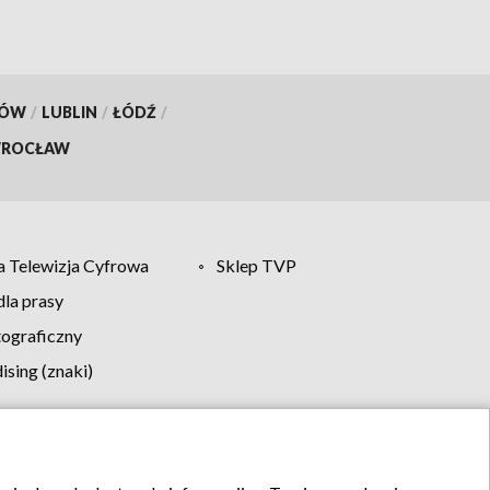
KÓW
/
LUBLIN
/
ŁÓDŹ
/
ROCŁAW
 Telewizja Cyfrowa
Sklep TVP
la prasy
tograficzny
sing (znaki)
klamy
Kontakt