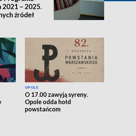
a 2021 – 2025.
nnych źródeł
OPOLE
O 17.00 zawyją syreny.
e
Opole odda hołd
powstańcom