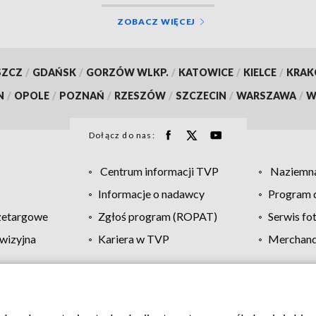
ZOBACZ WIĘCEJ
SZCZ
/
GDAŃSK
/
GORZÓW WLKP.
/
KATOWICE
/
KIELCE
/
KRA
N
/
OPOLE
/
POZNAŃ
/
RZESZÓW
/
SZCZECIN
/
WARSZAWA
/
W
Dołącz do nas:
Centrum informacji TVP
Naziemna
Informacje o nadawcy
Program d
zetargowe
Zgłoś program (ROPAT)
Serwis fo
wizyjna
Kariera w TVP
Merchandi
Polityka prywatności
Moje zgody
Pomoc
Biuro re