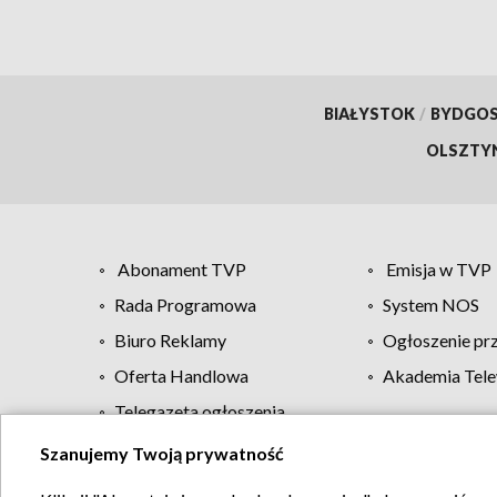
BIAŁYSTOK
/
BYDGO
OLSZTY
Abonament TVP
Emisja w TVP
Rada Programowa
System NOS
Biuro Reklamy
Ogłoszenie pr
Oferta Handlowa
Akademia Tele
Telegazeta ogłoszenia
Szanujemy Twoją prywatność
Regulamin TVP