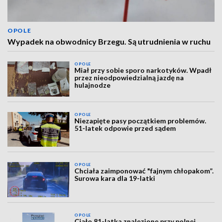
OPOLE
Wypadek na obwodnicy Brzegu. Są utrudnienia w ruchu
OPOLE
Miał przy sobie sporo narkotyków. Wpadł
przez nieodpowiedzialną jazdę na
hulajnodze
OPOLE
Niezapięte pasy początkiem problemów.
51-latek odpowie przed sądem
OPOLE
Chciała zaimponować "fajnym chłopakom”.
Surowa kara dla 19-latki
OPOLE
Ciało 81-latka znalezione przy polnej