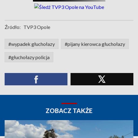
Źródło:
TVP3 Opole
#wypadek głuchołazy
#pijany kierowca głuchołazy
#głuchołazy policja
ZOBACZ TAKŻE