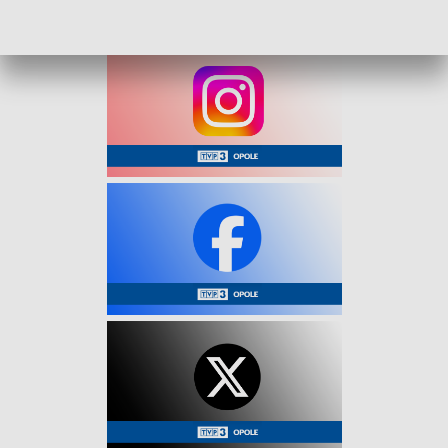
W zdarzeniu nikt nie ucierpiał.