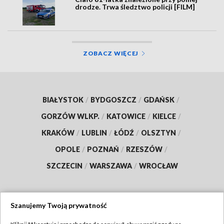
drodze. Trwa śledztwo policji [FILM]
ZOBACZ WIĘCEJ
BIAŁYSTOK
/
BYDGOSZCZ
/
GDAŃSK
/
GORZÓW WLKP.
/
KATOWICE
/
KIELCE
/
KRAKÓW
/
LUBLIN
/
ŁÓDŹ
/
OLSZTYN
/
OPOLE
/
POZNAŃ
/
RZESZÓW
/
SZCZECIN
/
WARSZAWA
/
WROCŁAW
Szanujemy Twoją prywatność
Dołącz do nas: