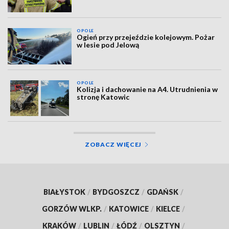
OPOLE
Ogień przy przejeździe kolejowym. Pożar
w lesie pod Jelową
OPOLE
Kolizja i dachowanie na A4. Utrudnienia w
stronę Katowic
ZOBACZ WIĘCEJ
BIAŁYSTOK
/
BYDGOSZCZ
/
GDAŃSK
/
GORZÓW WLKP.
/
KATOWICE
/
KIELCE
/
KRAKÓW
/
LUBLIN
/
ŁÓDŹ
/
OLSZTYN
/