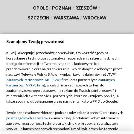
OPOLE
/
POZNAŃ
/
RZESZÓW
/
SZCZECIN
/
WARSZAWA
/
WROCŁAW
Szanujemy Twoją prywatność
Dołącz do nas:
Kliknij "Akceptuję i przechodzę do serwisu", aby wyrazić zgody na
korzystanie z technologii automatycznego śledzenia i zbierania danych,
TVP
dostęp do informacji na Twoim urządzeniu końcowym i ich
Abonament TVP
przechowywanie oraz na przetwarzanie Twoich danych osobowych przez
Regulamin TVP
nas, czyli Telewizję Polską S.A. w likwidacji (zwaną dalej również „TVP”),
Emisja w TVP
Zaufanych Partnerów z IAB* (1201 firm)
oraz pozostałych
Zaufanych
Polityka prywatności
Partnerów TVP (93 firm)
, w celach marketingowych (w tym do
Centrum informacji TVP
Moje zgody
zautomatyzowanego dopasowania reklam do Twoich zainteresowań i
mierzenia ich skuteczności) i pozostałych, które wskazujemy poniżej, a
Naziemna Telewizja Cyfrowa
Pomoc
także zgody na udostępnianie przez nas identyfikatora PPID do Google.
Sklep TVP
Biuro reklamy
Twoje dane osobowe zbierane podczas odwiedzania przez Ciebie naszych
Rada Programowa
poszczególnych serwisów
zwanych dalej „Portalem”, w tym informacje
Kontakt
zapisywane za pomocą technologii takich jak: pliki cookie, sygnalizatory
System NOS
WWW lub innych podobnych technologii umożliwiających świadczenie