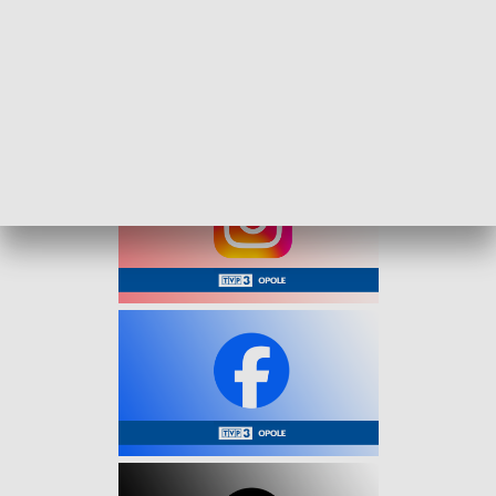
sądem.
40-latkowi grozi kara do trzech lat pozbawienia wolności,
zakaz prowadzenia pojazdów, wysoka grzywna i konfiskata
pojazdu lub jego równowartości.