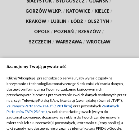
BIAŁYSTOK
/
BYDGOSZCZ
/
GDAŃSK
/
GORZÓW WLKP.
/
KATOWICE
/
KIELCE
/
KRAKÓW
/
LUBLIN
/
ŁÓDŹ
/
OLSZTYN
/
OPOLE
/
POZNAŃ
/
RZESZÓW
/
SZCZECIN
/
WARSZAWA
/
WROCŁAW
Szanujemy Twoją prywatność
Dołącz do nas:
Kliknij "Akceptuję i przechodzę do serwisu", aby wyrazić zgody na
korzystanie z technologii automatycznego śledzenia i zbierania danych,
TVP
dostęp do informacji na Twoim urządzeniu końcowym i ich
Abonament TVP
przechowywanie oraz na przetwarzanie Twoich danych osobowych przez
Regulamin TVP
nas, czyli Telewizję Polską S.A. w likwidacji (zwaną dalej również „TVP”),
Emisja w TVP
Zaufanych Partnerów z IAB* (1201 firm)
oraz pozostałych
Zaufanych
Polityka prywatności
Partnerów TVP (93 firm)
, w celach marketingowych (w tym do
Centrum informacji TVP
Moje zgody
zautomatyzowanego dopasowania reklam do Twoich zainteresowań i
mierzenia ich skuteczności) i pozostałych, które wskazujemy poniżej, a
Naziemna Telewizja Cyfrowa
Pomoc
także zgody na udostępnianie przez nas identyfikatora PPID do Google.
Sklep TVP
Biuro reklamy