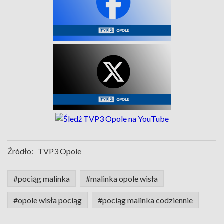
Źródło:
TVP3 Opole
#pociąg malinka
#malinka opole wisła
#opole wisła pociąg
#pociąg malinka codziennie