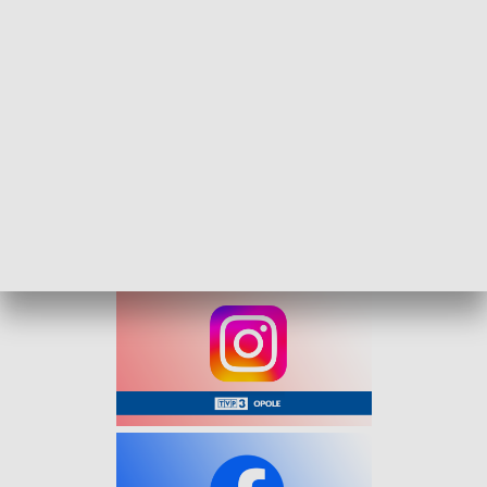
się łącznie na 28 stacjach. W województwie opolskim są to:
Brzeg, Opole Zachodnie, Opole Główne, Gogolin,
Zdzieszowice oraz Kędzierzyn-Koźle.
Z Brzegu do Wisły podróżni dojadą pociągiem w 3 godziny i
11 minut, z Opola – w 2 godziny i 44 minuty, z kolei z
Kędzierzyna-Koźla w 2 godziny i 16 minut.
Skład będzie kursował raz dziennie w obu kierunkach do 30
sierpnia.