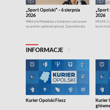
„Sport Opolski” – 6 sierpnia
„Sport 
2026
2026
Wiktoria Madejska z kolejnym sukcesem
MGKS Cuk
na arenie ogólnokrajowej. Zawodniczka
lecie ist
Klubu Kolarskiego Ziemia Brzeska
odbył się
została podwójna Mistrzynią Polski
również o
Juniorów Młodszych w kolarstwie
Otwartyc
torowym.
plażowej
INFORMACJE
meczu Ko
Kurier Opolski Flesz
Kurier 
główn