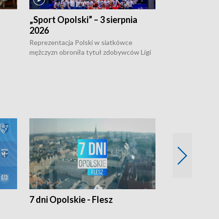
„Sport Opolski” – 3 sierpnia
„Sport Opolsk
2026
Reprezentacja P
mężczyzn w półfi
Reprezentacja Polski w siatkówce
meczu ćwierćfin
mężczyzn obroniła tytuł zdobywców Ligi
Biało-Czerwoni p
w
Narodów. W finale pokonali Amerykanów
Ningbo Ukraińcó
niejów
po tie-breaku. W meczu nie zabrakło
opolskich wątków.
7 dni Opolskie - Flesz
Opolskie o 