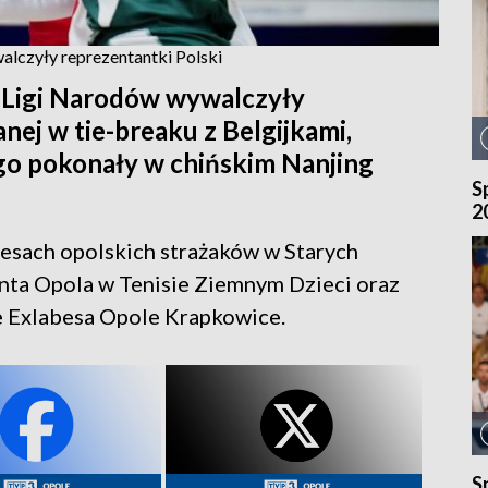
alczyły reprezentantki Polski
j Ligi Narodów wywalczyły
nej w tie-breaku z Belgijkami,
go pokonały w chińskim Nanjing
S
2
cesach opolskich strażaków w Starych
enta Opola w Tenisie Ziemnym Dzieci oraz
 Exlabesa Opole Krapkowice.
S