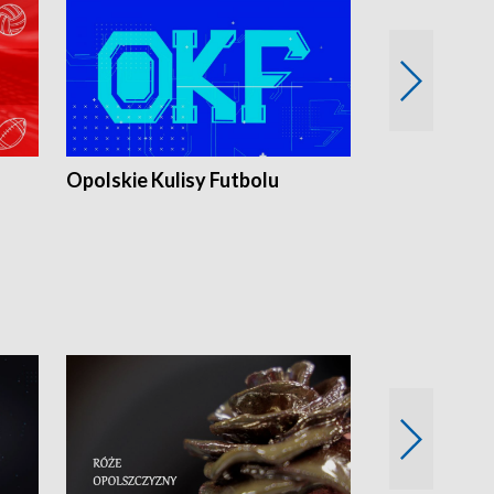
Opolskie Kulisy Futbolu
Złote chwile
sportu