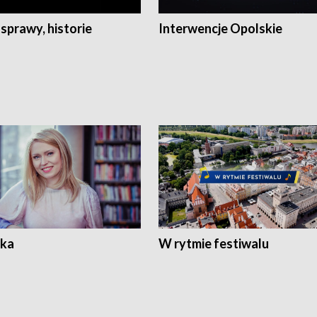
 sprawy, historie
Interwencje Opolskie
ka
W rytmie festiwalu