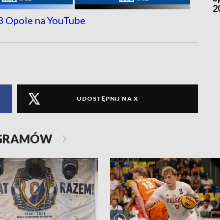
2
UDOSTĘPNIJ NA X
OGRAMÓW