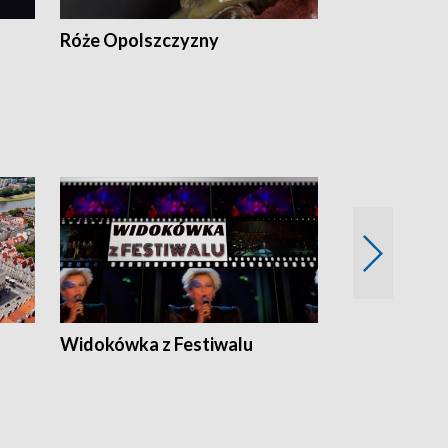
Róże Opolszczyzny
Czas report
Widokówka z Festiwalu
Strefa Kultu