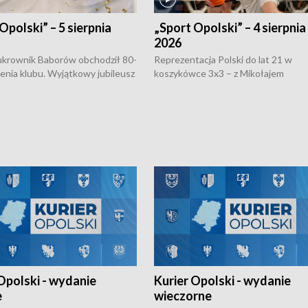
Opolski” – 5 sierpnia
„Sport Opolski” – 4 sierpnia
2026
rownik Baborów obchodził 80-
Reprezentacja Polski do lat 21 w
nienia klubu. Wyjątkowy jubileusz
koszykówce 3x3 – z Mikołajem
 na sportowo. W programie
Kowalczykiem z opolskiego AZS-u 
 turnieju eliminacyjnym
składzie - wygrała dwa z trzech tur
h Mistrzostw w siatkówce
w ramach Ligi Narodów. Rywalizacja
 amatorów w Opolu oraz o
odbyła się w węgierskim Szolnok.
lejarza Opole. Zapraszamy!
Opolski - wydanie
Kurier Opolski - wydanie
e
wieczorne