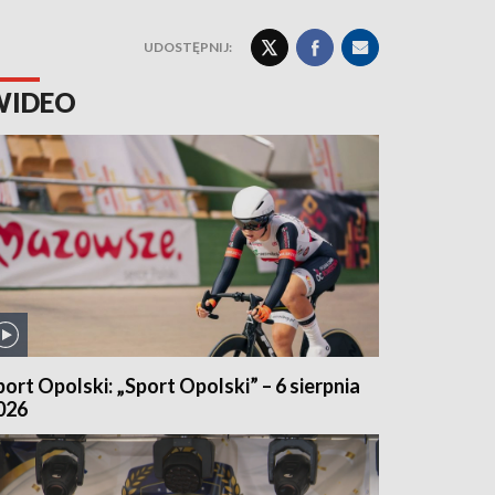
UDOSTĘPNIJ:
WIDEO
port Opolski: „Sport Opolski” – 6 sierpnia
026