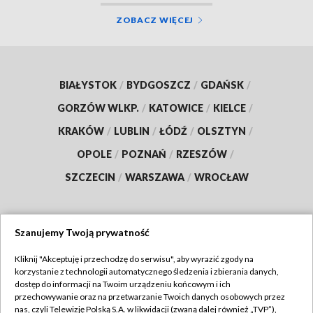
ZOBACZ WIĘCEJ
BIAŁYSTOK
/
BYDGOSZCZ
/
GDAŃSK
/
GORZÓW WLKP.
/
KATOWICE
/
KIELCE
/
KRAKÓW
/
LUBLIN
/
ŁÓDŹ
/
OLSZTYN
/
OPOLE
/
POZNAŃ
/
RZESZÓW
/
SZCZECIN
/
WARSZAWA
/
WROCŁAW
Szanujemy Twoją prywatność
Dołącz do nas:
Kliknij "Akceptuję i przechodzę do serwisu", aby wyrazić zgody na
korzystanie z technologii automatycznego śledzenia i zbierania danych,
TVP
dostęp do informacji na Twoim urządzeniu końcowym i ich
Abonament TVP
przechowywanie oraz na przetwarzanie Twoich danych osobowych przez
Regulamin TVP
nas, czyli Telewizję Polską S.A. w likwidacji (zwaną dalej również „TVP”),