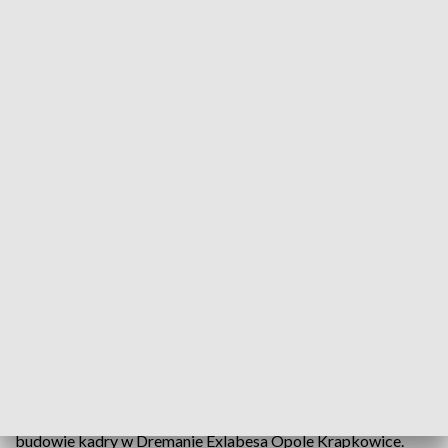
„Sport Opolski” – 4 czerwca 2026
Drugie zwycięstwo siatkarskiej Ligi Narodów
wywalczyły reprezentantki Polski. Po wygranej w
tie-breaku z Belgijkami, podopieczne Stefano
Lavariniego pokonały w chińskim Nanjing Czeszki
3:0.
W programie także o siatkarskich sukcesach opolskich
strażaków w Starych Jabłonkach, relacja z Pucharu
Prezydenta Opola w Tenisie Ziemnym Dzieci oraz powiemy o
budowie kadry w Dremanie Exlabesa Opole Krapkowice.