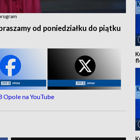
 program
praszamy od poniedziałku do piątku
K
f
K