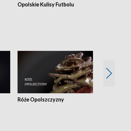
Opolskie Kulisy Futbolu
Złote chwile
sportu
Róże Opolszczyzny
Czas report