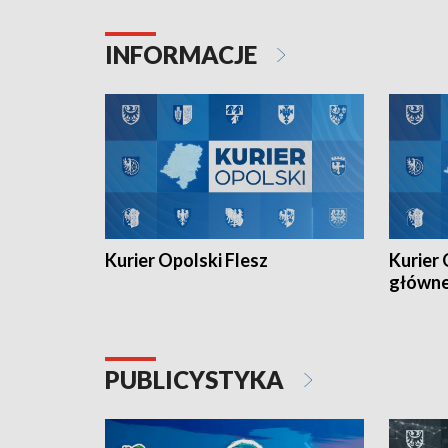
Juniorów Młodszych w kolarstwie
Otwartyc
torowym.
plażowej
INFORMACJE
meczu Ko
Kurier Opolski Flesz
Kurier 
główn
PUBLICYSTYKA