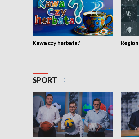
Kawa czy herbata?
Region
SPORT