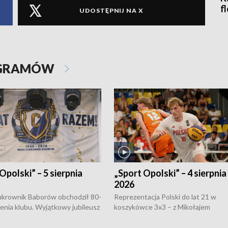
f
UDOSTĘPNIJ NA X
OGRAMÓW
Opolski” – 5 sierpnia
„Sport Opolski” – 4 sierpnia
2026
rownik Baborów obchodził 80-
Reprezentacja Polski do lat 21 w
nienia klubu. Wyjątkowy jubileusz
koszykówce 3x3 – z Mikołajem
 na sportowo. W programie
Kowalczykiem z opolskiego AZS-u 
 turnieju eliminacyjnym
składzie - wygrała dwa z trzech tur