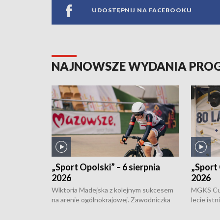
UDOSTĘPNIJ NA FACEBOOKU
NAJNOWSZE WYDANIA PR
„Sport Opolski” – 6 sierpnia
„Sport 
2026
2026
Wiktoria Madejska z kolejnym sukcesem
MGKS Cuk
na arenie ogólnokrajowej. Zawodniczka
lecie ist
Klubu Kolarskiego Ziemia Brzeska
odbył się
została podwójna Mistrzynią Polski
również o