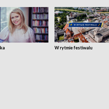
ka
W rytmie festiwalu