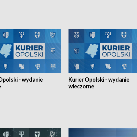
h Mistrzostw w siatkówce
w ramach Ligi Narodów. Rywalizacja
 amatorów w Opolu oraz o
odbyła się w węgierskim Szolnok.
lejarza Opole. Zapraszamy!
Opolski - wydanie
Kurier Opolski - wydanie
e
wieczorne