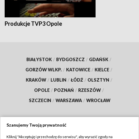
Produkcje TVP3 Opole
BIAŁYSTOK
/
BYDGOSZCZ
/
GDAŃSK
/
GORZÓW WLKP.
/
KATOWICE
/
KIELCE
/
KRAKÓW
/
LUBLIN
/
ŁÓDŹ
/
OLSZTYN
/
OPOLE
/
POZNAŃ
/
RZESZÓW
/
SZCZECIN
/
WARSZAWA
/
WROCŁAW
Szanujemy Twoją prywatność
Dołącz do nas:
Kliknij "Akceptuję i przechodzę do serwisu", aby wyrazić zgody na