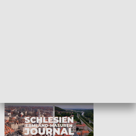
Wejściówka
Zakładka
MNIEJSZOŚCI