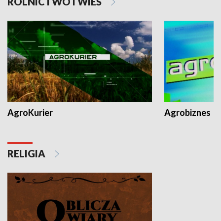
ROLNICTWO I WIEŚ
AgroKurier
Agrobiznes
RELIGIA