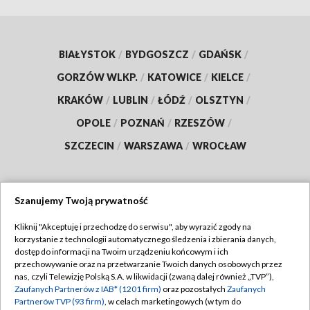
BIAŁYSTOK
/
BYDGOSZCZ
/
GDAŃSK
/
GORZÓW WLKP.
/
KATOWICE
/
KIELCE
/
KRAKÓW
/
LUBLIN
/
ŁÓDŹ
/
OLSZTYN
/
OPOLE
/
POZNAŃ
/
RZESZÓW
/
SZCZECIN
/
WARSZAWA
/
WROCŁAW
Szanujemy Twoją prywatność
Dołącz do nas:
Kliknij "Akceptuję i przechodzę do serwisu", aby wyrazić zgody na
korzystanie z technologii automatycznego śledzenia i zbierania danych,
TVP
dostęp do informacji na Twoim urządzeniu końcowym i ich
Abonament TVP
przechowywanie oraz na przetwarzanie Twoich danych osobowych przez
Regulamin TVP
nas, czyli Telewizję Polską S.A. w likwidacji (zwaną dalej również „TVP”),
Emisja w TVP
Zaufanych Partnerów z IAB* (1201 firm)
oraz pozostałych
Zaufanych
Polityka prywatności
Partnerów TVP (93 firm)
, w celach marketingowych (w tym do
Centrum informacji TVP