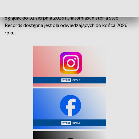
Wystawę „EXOTICO. Moda Tercetu Egzotycznego” można
oglądać do 31 sierpnia 2026 r., natomiast historia Step
Records dostępna jest dla odwiedzających do końca 2026
roku.