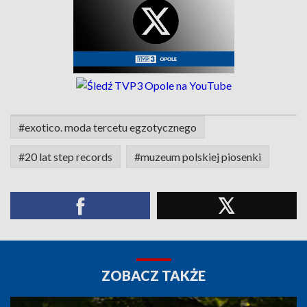
#exotico. moda tercetu egzotycznego
#20 lat step records
#muzeum polskiej piosenki
ZOBACZ TAKŻE