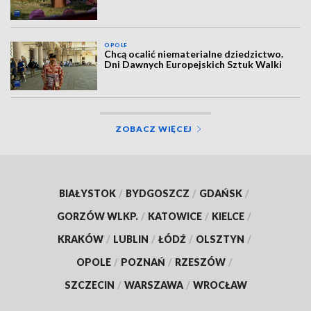
OPOLE
Chcą ocalić niematerialne dziedzictwo.
Dni Dawnych Europejskich Sztuk Walki
ZOBACZ WIĘCEJ
BIAŁYSTOK
/
BYDGOSZCZ
/
GDAŃSK
/
GORZÓW WLKP.
/
KATOWICE
/
KIELCE
/
KRAKÓW
/
LUBLIN
/
ŁÓDŹ
/
OLSZTYN
/
OPOLE
/
POZNAŃ
/
RZESZÓW
/
SZCZECIN
/
WARSZAWA
/
WROCŁAW