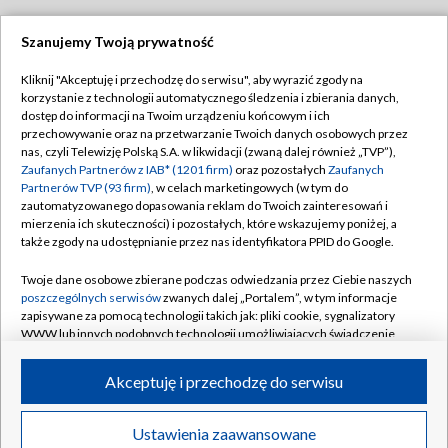
Szanujemy Twoją prywatność
Dołącz do nas:
Kliknij "Akceptuję i przechodzę do serwisu", aby wyrazić zgody na
korzystanie z technologii automatycznego śledzenia i zbierania danych,
TVP
dostęp do informacji na Twoim urządzeniu końcowym i ich
Abonament TVP
przechowywanie oraz na przetwarzanie Twoich danych osobowych przez
Regulamin TVP
nas, czyli Telewizję Polską S.A. w likwidacji (zwaną dalej również „TVP”),
Emisja w TVP
Zaufanych Partnerów z IAB* (1201 firm)
oraz pozostałych
Zaufanych
Polityka prywatności
Partnerów TVP (93 firm)
, w celach marketingowych (w tym do
Centrum informacji TVP
Moje zgody
zautomatyzowanego dopasowania reklam do Twoich zainteresowań i
mierzenia ich skuteczności) i pozostałych, które wskazujemy poniżej, a
Naziemna Telewizja Cyfrowa
Pomoc
także zgody na udostępnianie przez nas identyfikatora PPID do Google.
Sklep TVP
Biuro reklamy
Twoje dane osobowe zbierane podczas odwiedzania przez Ciebie naszych
Rada Programowa
poszczególnych serwisów
zwanych dalej „Portalem”, w tym informacje
Kontakt
zapisywane za pomocą technologii takich jak: pliki cookie, sygnalizatory
System NOS
WWW lub innych podobnych technologii umożliwiających świadczenie
dopasowanych i bezpiecznych usług, personalizację treści oraz reklam,
Informacje o nadawcy
Kanały
udostępnianie funkcji mediów społecznościowych oraz analizowanie
Akceptuję i przechodzę do serwisu
ruchu w Internecie.
Program dla prasy
©2026 Telewizja Polska S.A. w likwidacji
Biuro Reklamy
Twoje dane osobowe zbierane podczas odwiedzania przez Ciebie
Ustawienia zaawansowane
poszczególnych serwisów
na Portalu, takie jak adresy IP, identyfikatory