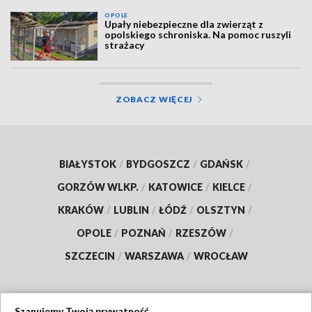
OPOLE
Upały niebezpieczne dla zwierząt z
opolskiego schroniska. Na pomoc ruszyli
strażacy
ZOBACZ WIĘCEJ
BIAŁYSTOK
/
BYDGOSZCZ
/
GDAŃSK
/
GORZÓW WLKP.
/
KATOWICE
/
KIELCE
/
KRAKÓW
/
LUBLIN
/
ŁÓDŹ
/
OLSZTYN
/
OPOLE
/
POZNAŃ
/
RZESZÓW
/
SZCZECIN
/
WARSZAWA
/
WROCŁAW
Szanujemy Twoją prywatność