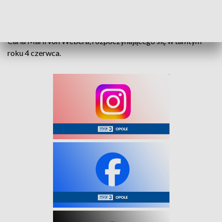
dlaczego Pokój, czyli dawne Carlsruhe, wciąż zachwycał
historią, architekturą i przyrodą. Odkryliście z nami miejsce,
które warto było odwiedzić nie tylko podczas Festiwalu
Carla Marii von Webera, rozpoczynającego się w tamtym
roku 4 czerwca.