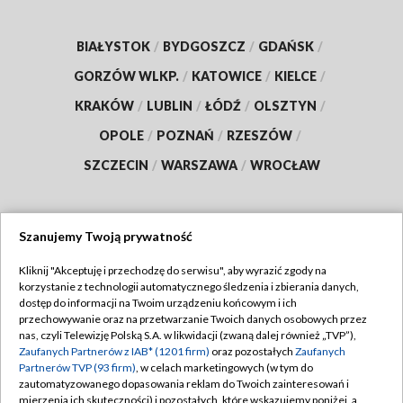
BIAŁYSTOK
/
BYDGOSZCZ
/
GDAŃSK
/
GORZÓW WLKP.
/
KATOWICE
/
KIELCE
/
KRAKÓW
/
LUBLIN
/
ŁÓDŹ
/
OLSZTYN
/
OPOLE
/
POZNAŃ
/
RZESZÓW
/
SZCZECIN
/
WARSZAWA
/
WROCŁAW
Szanujemy Twoją prywatność
Dołącz do nas:
Kliknij "Akceptuję i przechodzę do serwisu", aby wyrazić zgody na
korzystanie z technologii automatycznego śledzenia i zbierania danych,
TVP
dostęp do informacji na Twoim urządzeniu końcowym i ich
Abonament TVP
przechowywanie oraz na przetwarzanie Twoich danych osobowych przez
Regulamin TVP
nas, czyli Telewizję Polską S.A. w likwidacji (zwaną dalej również „TVP”),
Emisja w TVP
Zaufanych Partnerów z IAB* (1201 firm)
oraz pozostałych
Zaufanych
Polityka prywatności
Partnerów TVP (93 firm)
, w celach marketingowych (w tym do
Centrum informacji TVP
Moje zgody
zautomatyzowanego dopasowania reklam do Twoich zainteresowań i
mierzenia ich skuteczności) i pozostałych, które wskazujemy poniżej, a