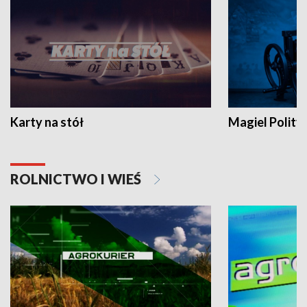
Karty na stół
Magiel Polity
ROLNICTWO I WIEŚ