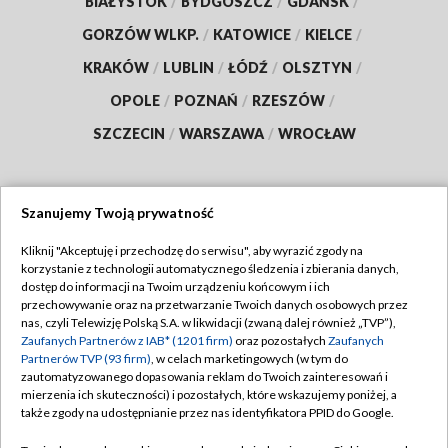
BIAŁYSTOK
/
BYDGOSZCZ
/
GDAŃSK
/
GORZÓW WLKP.
/
KATOWICE
/
KIELCE
/
KRAKÓW
/
LUBLIN
/
ŁÓDŹ
/
OLSZTYN
/
OPOLE
/
POZNAŃ
/
RZESZÓW
/
SZCZECIN
/
WARSZAWA
/
WROCŁAW
Szanujemy Twoją prywatność
Dołącz do nas:
Kliknij "Akceptuję i przechodzę do serwisu", aby wyrazić zgody na
korzystanie z technologii automatycznego śledzenia i zbierania danych,
TVP
dostęp do informacji na Twoim urządzeniu końcowym i ich
Abonament TVP
przechowywanie oraz na przetwarzanie Twoich danych osobowych przez
Regulamin TVP
nas, czyli Telewizję Polską S.A. w likwidacji (zwaną dalej również „TVP”),
Emisja w TVP
Zaufanych Partnerów z IAB* (1201 firm)
oraz pozostałych
Zaufanych
Polityka prywatności
Partnerów TVP (93 firm)
, w celach marketingowych (w tym do
Centrum informacji TVP
Moje zgody
zautomatyzowanego dopasowania reklam do Twoich zainteresowań i
mierzenia ich skuteczności) i pozostałych, które wskazujemy poniżej, a
Naziemna Telewizja Cyfrowa
Pomoc
także zgody na udostępnianie przez nas identyfikatora PPID do Google.
Sklep TVP
Biuro reklamy