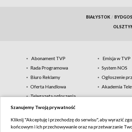
BIAŁYSTOK
/
BYDGO
OLSZTY
Abonament TVP
Emisja w TVP
Rada Programowa
System NOS
Biuro Reklamy
Ogłoszenie pr
Oferta Handlowa
Akademia Tele
Telegazeta ogłoszenia
Szanujemy Twoją prywatność
Regulamin TVP
Kliknij "Akceptuję i przechodzę do serwisu", aby wyrazić zg
końcowym i ich przechowywanie oraz na przetwarzanie Twoich