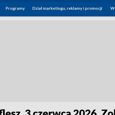
Programy
Dział marketingu, reklamy i promocji
Wi
 flesz, 3 czerwca 2026. Z