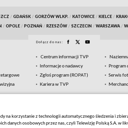
SZCZ
/
GDAŃSK
/
GORZÓW WLKP.
/
KATOWICE
/
KIELCE
/
KRA
N
/
OPOLE
/
POZNAŃ
/
RZESZÓW
/
SZCZECIN
/
WARSZAWA
/
W
Dołącz do nas:
Centrum informacji TVP
Naziemna
Informacje o nadawcy
Program d
zetargowe
Zgłoś program (ROPAT)
Serwis fo
wizyjna
Kariera w TVP
Merchandi
Polityka prywatności
Moje zgody
Pomoc
Biuro re
ody na korzystanie z technologii automatycznego śledzenia i zbie
 danych osobowych przez nas, czyli Telewizję Polską S.A. w likw