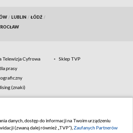
KÓW
/
LUBLIN
/
ŁÓDŹ
/
ROCŁAW
 Telewizja Cyfrowa
Sklep TVP
la prasy
tograficzny
sing (znaki)
klamy
Kontakt
rania danych, dostęp do informacji na Twoim urządzeniu
idacji (zwaną dalej również „TVP”),
Zaufanych Partnerów