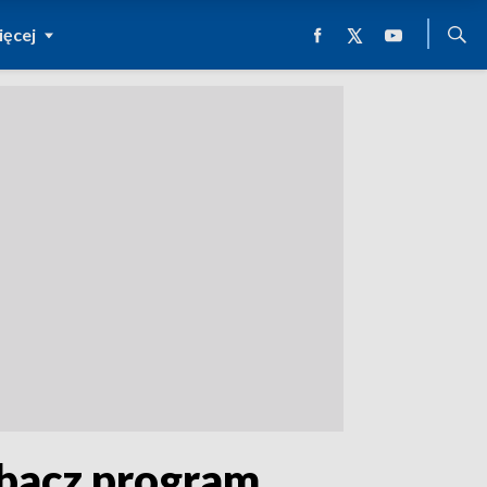
ęcej
obacz program