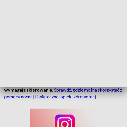
W Opolu zamknięte będą przychodnie Centrum Zdrowia
przy ul. Chmielowickiej 2 i Waryńskiego 30. Zastępstwo
pełnią placówki tej samej sieci przy ul. Kościuszki 2, Licealnej
18 i Witosa 26.
Poza godzinami pracy POZ można korzystać z nocnej i
świątecznej opieki zdrowotnej. Jest dostępna bez
skierowania, m.in. przy nagłym zachorowaniu lub
pogorszeniu stanu zdrowia, jeśli nie ma bezpośredniego
zagrożenia życia.
Świadczenia są bezpłatne dla osób ubezpieczonych i nie
wymagają skierowania.
Sprawdź, gdzie można skorzystać z
pomocy nocnej i świątecznej opieki zdrowotnej