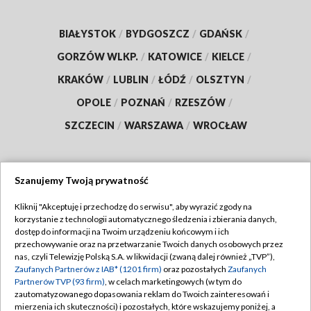
BIAŁYSTOK
/
BYDGOSZCZ
/
GDAŃSK
/
GORZÓW WLKP.
/
KATOWICE
/
KIELCE
/
KRAKÓW
/
LUBLIN
/
ŁÓDŹ
/
OLSZTYN
/
OPOLE
/
POZNAŃ
/
RZESZÓW
/
SZCZECIN
/
WARSZAWA
/
WROCŁAW
Szanujemy Twoją prywatność
Dołącz do nas:
Kliknij "Akceptuję i przechodzę do serwisu", aby wyrazić zgody na
korzystanie z technologii automatycznego śledzenia i zbierania danych,
TVP
dostęp do informacji na Twoim urządzeniu końcowym i ich
Abonament TVP
przechowywanie oraz na przetwarzanie Twoich danych osobowych przez
Regulamin TVP
nas, czyli Telewizję Polską S.A. w likwidacji (zwaną dalej również „TVP”),
Emisja w TVP
Zaufanych Partnerów z IAB* (1201 firm)
oraz pozostałych
Zaufanych
Polityka prywatności
Partnerów TVP (93 firm)
, w celach marketingowych (w tym do
Centrum informacji TVP
Moje zgody
zautomatyzowanego dopasowania reklam do Twoich zainteresowań i
mierzenia ich skuteczności) i pozostałych, które wskazujemy poniżej, a