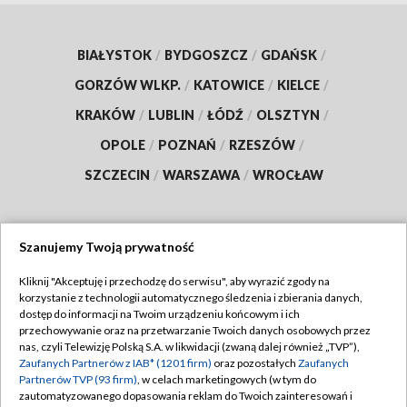
BIAŁYSTOK
/
BYDGOSZCZ
/
GDAŃSK
/
GORZÓW WLKP.
/
KATOWICE
/
KIELCE
/
KRAKÓW
/
LUBLIN
/
ŁÓDŹ
/
OLSZTYN
/
OPOLE
/
POZNAŃ
/
RZESZÓW
/
SZCZECIN
/
WARSZAWA
/
WROCŁAW
Szanujemy Twoją prywatność
Dołącz do nas:
Kliknij "Akceptuję i przechodzę do serwisu", aby wyrazić zgody na
korzystanie z technologii automatycznego śledzenia i zbierania danych,
TVP
dostęp do informacji na Twoim urządzeniu końcowym i ich
Abonament TVP
przechowywanie oraz na przetwarzanie Twoich danych osobowych przez
Regulamin TVP
nas, czyli Telewizję Polską S.A. w likwidacji (zwaną dalej również „TVP”),
Emisja w TVP
Zaufanych Partnerów z IAB* (1201 firm)
oraz pozostałych
Zaufanych
Polityka prywatności
Partnerów TVP (93 firm)
, w celach marketingowych (w tym do
Centrum informacji TVP
Moje zgody
zautomatyzowanego dopasowania reklam do Twoich zainteresowań i