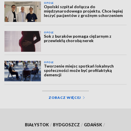
OPOLE
Opolski szpital dołącza do
międzynarodowego projektu. Chce lepiej
leczyć pacjentów z groźnym schorzeniem
OPOLE
Sok z buraków pomaga ciężarnym z
przewlekłą chorobą nerek
OPOLE
Tworzenie miejsc spotkań lokalnych
społeczności może być profilaktyką
demencji
ZOBACZ WIĘCEJ
BIAŁYSTOK
/
BYDGOSZCZ
/
GDAŃSK
/