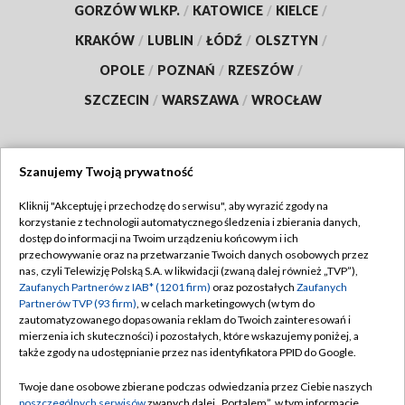
GORZÓW WLKP.
/
KATOWICE
/
KIELCE
/
KRAKÓW
/
LUBLIN
/
ŁÓDŹ
/
OLSZTYN
/
OPOLE
/
POZNAŃ
/
RZESZÓW
/
SZCZECIN
/
WARSZAWA
/
WROCŁAW
Szanujemy Twoją prywatność
Dołącz do nas:
Kliknij "Akceptuję i przechodzę do serwisu", aby wyrazić zgody na
korzystanie z technologii automatycznego śledzenia i zbierania danych,
TVP
dostęp do informacji na Twoim urządzeniu końcowym i ich
Abonament TVP
przechowywanie oraz na przetwarzanie Twoich danych osobowych przez
Regulamin TVP
nas, czyli Telewizję Polską S.A. w likwidacji (zwaną dalej również „TVP”),
Emisja w TVP
Zaufanych Partnerów z IAB* (1201 firm)
oraz pozostałych
Zaufanych
Polityka prywatności
Partnerów TVP (93 firm)
, w celach marketingowych (w tym do
Centrum informacji TVP
Moje zgody
zautomatyzowanego dopasowania reklam do Twoich zainteresowań i
mierzenia ich skuteczności) i pozostałych, które wskazujemy poniżej, a
Naziemna Telewizja Cyfrowa
Pomoc
także zgody na udostępnianie przez nas identyfikatora PPID do Google.
Sklep TVP
Biuro reklamy
Twoje dane osobowe zbierane podczas odwiedzania przez Ciebie naszych
Rada Programowa
poszczególnych serwisów
zwanych dalej „Portalem”, w tym informacje
Kontakt