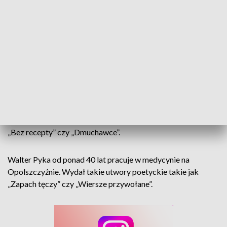
Podczas opolskiego spotkania, prelegenci opowiadali o
procesie tworzenia swoich wydań literackich, bazujących
głównie na swoich wspomnieniach czy doświadczeniach
zawodowych. Zaproszeni goście zaprezentowali także kilka
swoich wierszy.
Krzysztof Kokot, farmaceuta związany z Nowym Targiem,
tworzy poezję w języku literackim, a także w śląskiej godce.
Wydał tomiki poezji między innymi takie jak „Daj mi talent”,
„Bez recepty” czy „Dmuchawce”.
Walter Pyka od ponad 40 lat pracuje w medycynie na
Opolszczyźnie. Wydał takie utwory poetyckie takie jak
„Zapach tęczy” czy „Wiersze przywołane”.