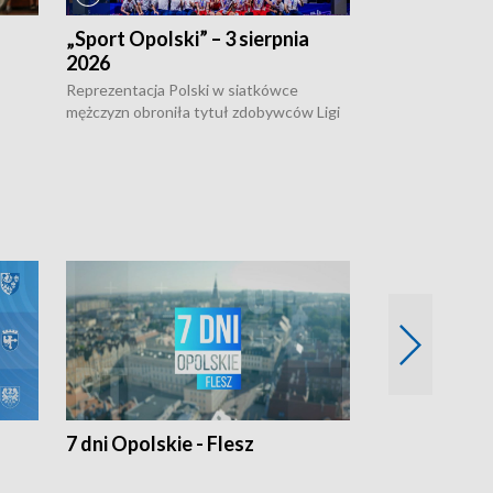
„Sport Opolski” – 3 sierpnia
„Sport Opolsk
2026
Reprezentacja P
mężczyzn w półfi
Reprezentacja Polski w siatkówce
meczu ćwierćfin
mężczyzn obroniła tytuł zdobywców Ligi
Biało-Czerwoni p
w
Narodów. W finale pokonali Amerykanów
Ningbo Ukraińcó
niejów
po tie-breaku. W meczu nie zabrakło
opolskich wątków.
7 dni Opolskie - Flesz
Opolskie o 