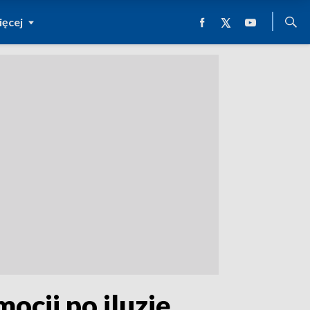
ęcej
ocji po iluzję