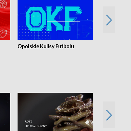
Opolskie Kulisy Futbolu
Złote chwile
sportu