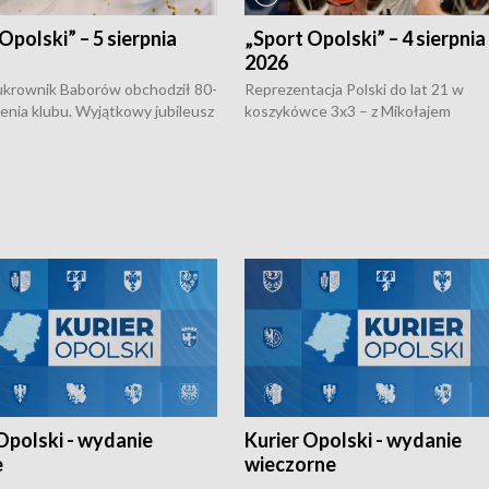
Opolski” – 5 sierpnia
„Sport Opolski” – 4 sierpnia
2026
rownik Baborów obchodził 80-
Reprezentacja Polski do lat 21 w
nienia klubu. Wyjątkowy jubileusz
koszykówce 3x3 – z Mikołajem
 na sportowo. W programie
Kowalczykiem z opolskiego AZS-u 
 turnieju eliminacyjnym
składzie - wygrała dwa z trzech tur
h Mistrzostw w siatkówce
w ramach Ligi Narodów. Rywalizacja
 amatorów w Opolu oraz o
odbyła się w węgierskim Szolnok.
lejarza Opole. Zapraszamy!
Opolski - wydanie
Kurier Opolski - wydanie
e
wieczorne