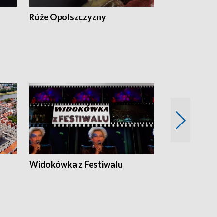
Róże Opolszczyzny
Czas report
Widokówka z Festiwalu
Strefa Kultu