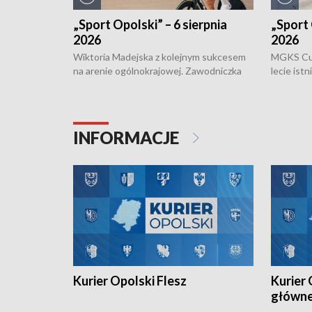
„Sport Opolski” – 6 sierpnia
„Sport 
2026
2026
Wiktoria Madejska z kolejnym sukcesem
MGKS Cuk
na arenie ogólnokrajowej. Zawodniczka
lecie ist
Klubu Kolarskiego Ziemia Brzeska
odbył się
została podwójna Mistrzynią Polski
również o
Juniorów Młodszych w kolarstwie
Otwartyc
torowym.
plażowej
INFORMACJE
meczu Ko
Kurier Opolski Flesz
Kurier 
główn