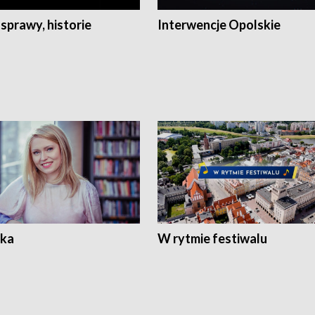
 sprawy, historie
Interwencje Opolskie
ka
W rytmie festiwalu