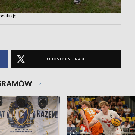
o iluzję
UDOSTĘPNIJ NA X
OGRAMÓW