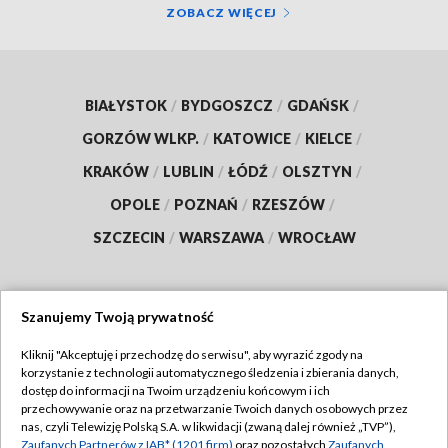
ZOBACZ WIĘCEJ
BIAŁYSTOK
/
BYDGOSZCZ
/
GDAŃSK
/
GORZÓW WLKP.
/
KATOWICE
/
KIELCE
/
KRAKÓW
/
LUBLIN
/
ŁÓDŹ
/
OLSZTYN
/
OPOLE
/
POZNAŃ
/
RZESZÓW
/
SZCZECIN
/
WARSZAWA
/
WROCŁAW
Szanujemy Twoją prywatność
Dołącz do nas:
Kliknij "Akceptuję i przechodzę do serwisu", aby wyrazić zgody na
korzystanie z technologii automatycznego śledzenia i zbierania danych,
TVP
dostęp do informacji na Twoim urządzeniu końcowym i ich
Abonament TVP
przechowywanie oraz na przetwarzanie Twoich danych osobowych przez
Regulamin TVP
nas, czyli Telewizję Polską S.A. w likwidacji (zwaną dalej również „TVP”),
Emisja w TVP
Zaufanych Partnerów z IAB* (1201 firm)
oraz pozostałych
Zaufanych
Polityka prywatności