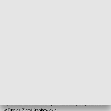
Sport Opolski Extra - 31 maja 2026
Sezon piłkarski nieuchronnie zbliża się ku końcowi.
W ostatni weekend maja zmagania zakończyli
trzecioligowcy. Poznaliśmy także mistrzów IV Ligi
Opolskiej.
Ponadto w programie relacje z kilku rekordowych wydarzeń
jakie miały miejsce w naszym regionie. Ponad 1000 osób
wystartowało w Biegu Nyskim, a pół tysiąca w Triathlonie
Opolskim. Z kolei młodzi zapaśnicy z 8 krajów rywalizowali
w Turnieju Ziemi Krapkowickiej.