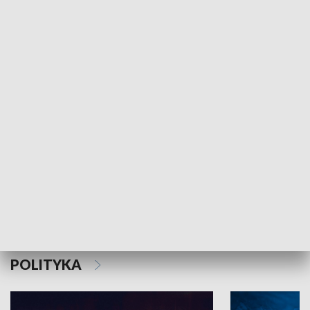
MNIEJSZOŚCI
Schlesien Journal
POLITYKA