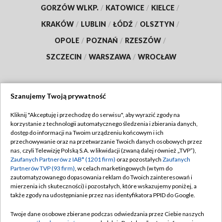
GORZÓW WLKP.
/
KATOWICE
/
KIELCE
/
KRAKÓW
/
LUBLIN
/
ŁÓDŹ
/
OLSZTYN
/
OPOLE
/
POZNAŃ
/
RZESZÓW
/
SZCZECIN
/
WARSZAWA
/
WROCŁAW
Szanujemy Twoją prywatność
Dołącz do nas:
Kliknij "Akceptuję i przechodzę do serwisu", aby wyrazić zgody na
korzystanie z technologii automatycznego śledzenia i zbierania danych,
TVP
dostęp do informacji na Twoim urządzeniu końcowym i ich
Abonament TVP
przechowywanie oraz na przetwarzanie Twoich danych osobowych przez
Regulamin TVP
nas, czyli Telewizję Polską S.A. w likwidacji (zwaną dalej również „TVP”),
Emisja w TVP
Zaufanych Partnerów z IAB* (1201 firm)
oraz pozostałych
Zaufanych
Polityka prywatności
Partnerów TVP (93 firm)
, w celach marketingowych (w tym do
Centrum informacji TVP
Moje zgody
zautomatyzowanego dopasowania reklam do Twoich zainteresowań i
mierzenia ich skuteczności) i pozostałych, które wskazujemy poniżej, a
Naziemna Telewizja Cyfrowa
Pomoc
także zgody na udostępnianie przez nas identyfikatora PPID do Google.
Sklep TVP
Biuro reklamy
Twoje dane osobowe zbierane podczas odwiedzania przez Ciebie naszych
Rada Programowa