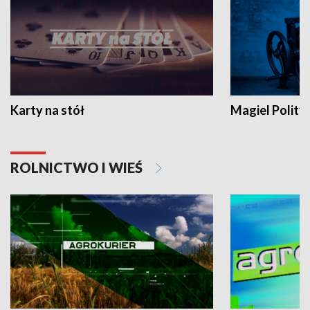
Karty na stół
Magiel Polity
ROLNICTWO I WIEŚ