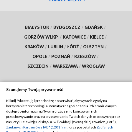
BIAŁYSTOK
/
BYDGOSZCZ
/
GDAŃSK
/
GORZÓW WLKP.
/
KATOWICE
/
KIELCE
/
KRAKÓW
/
LUBLIN
/
ŁÓDŹ
/
OLSZTYN
/
OPOLE
/
POZNAŃ
/
RZESZÓW
/
SZCZECIN
/
WARSZAWA
/
WROCŁAW
Szanujemy Twoją prywatność
Dołącz do nas:
Kliknij "Akceptuję i przechodzę do serwisu", aby wyrazić zgody na
korzystanie z technologii automatycznego śledzenia i zbierania danych,
TVP
dostęp do informacji na Twoim urządzeniu końcowym i ich
Abonament TVP
przechowywanie oraz na przetwarzanie Twoich danych osobowych przez
Regulamin TVP
nas, czyli Telewizję Polską S.A. w likwidacji (zwaną dalej również „TVP”),
Emisja w TVP
Zaufanych Partnerów z IAB* (1201 firm)
oraz pozostałych
Zaufanych
Polityka prywatności