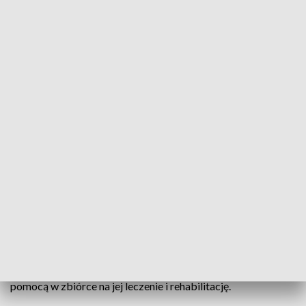
Razem dla Blanki. Mieszkańcy Jasienicy Dolnej zorganizowali festyn
charytatywny
W Jasienicy Dolnej Dzień Dziecka miał wyjątkowy wymiar.
Mieszkańcy nie tylko wspólnie świętowali z najmłodszymi,
ale także okazali wsparcie Blance - dziewczynce urodzonej
jako skrajny wcześniak, która na co dzień zmaga się z
wieloma schorzeniami. Festyn połączył radosną zabawę z
pomocą w zbiórce na jej leczenie i rehabilitację.