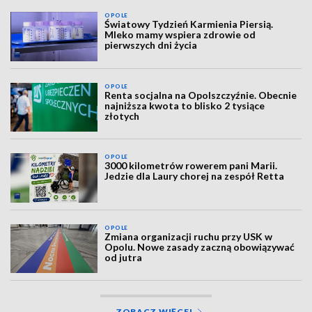
OPOLE
Światowy Tydzień Karmienia Piersią.
Mleko mamy wspiera zdrowie od
pierwszych dni życia
OPOLE
Renta socjalna na Opolszczyźnie. Obecnie
najniższa kwota to blisko 2 tysiące
złotych
OPOLE
3000 kilometrów rowerem pani Marii.
Jedzie dla Laury chorej na zespół Retta
OPOLE
Zmiana organizacji ruchu przy USK w
Opolu. Nowe zasady zaczną obowiązywać
od jutra
ZOBACZ WIĘCEJ