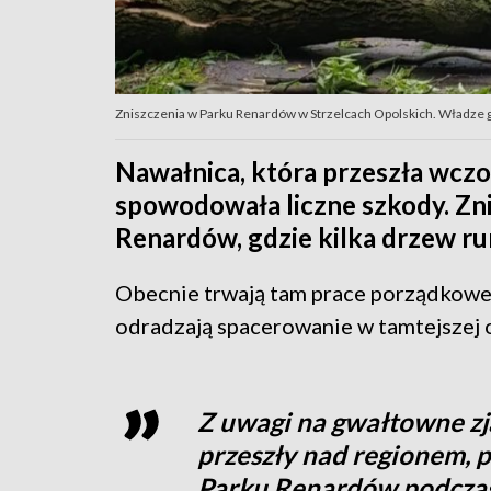
Zniszczenia w Parku Renardów w Strzelcach Opolskich. Władze 
Nawałnica, która przeszła wczo
spowodowała liczne szkody. Zn
Renardów, gdzie kilka drzew run
Obecnie trwają tam prace porządkowe. 
odradzają spacerowanie w tamtejszej o
Z uwagi na gwałtowne zj
przeszły nad regionem, 
Parku Renardów podczas