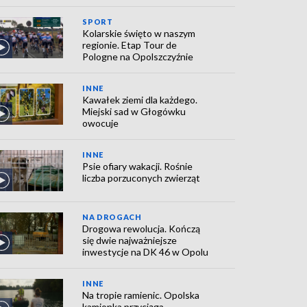
SPORT
Kolarskie święto w naszym
regionie. Etap Tour de
Pologne na Opolszczyźnie
INNE
Kawałek ziemi dla każdego.
Miejski sad w Głogówku
owocuje
INNE
Psie ofiary wakacji. Rośnie
liczba porzuconych zwierząt
NA DROGACH
Drogowa rewolucja. Kończą
się dwie najważniejsze
inwestycje na DK 46 w Opolu
INNE
Na tropie ramienic. Opolska
kamionka przyciąga