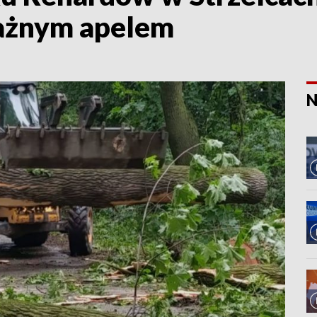
ażnym apelem
N