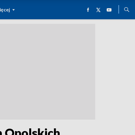
ęcej
 Opolskich.