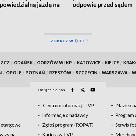
powiedzialną jazdę na
odpowie przed sądem
nodze
ZOBACZ WIĘCEJ
SZCZ
/
GDAŃSK
/
GORZÓW WLKP.
/
KATOWICE
/
KIELCE
/
KRA
N
/
OPOLE
/
POZNAŃ
/
RZESZÓW
/
SZCZECIN
/
WARSZAWA
/
W
Dołącz do nas:
Centrum informacji TVP
Naziemna
Informacje o nadawcy
Program d
zetargowe
Zgłoś program (ROPAT)
Serwis fo
wizyjna
Kariera w TVP
Merchandi