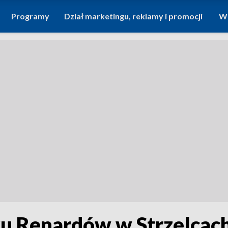
Programy
Dział marketingu, reklamy i promocji
Wi
ku Renardów w Strzelcach