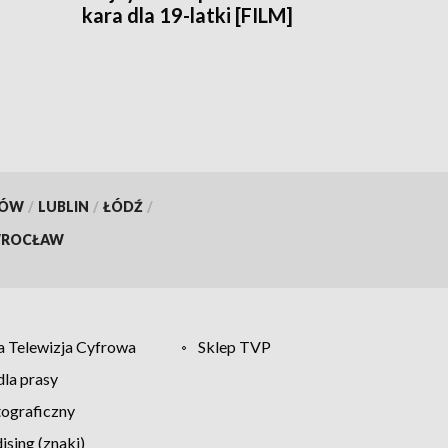
kara dla 19-latki [FILM]
KÓW
/
LUBLIN
/
ŁÓDŹ
/
ROCŁAW
 Telewizja Cyfrowa
Sklep TVP
la prasy
tograficzny
sing (znaki)