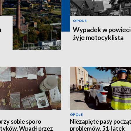
OPOLE
u
Wypadek w powiecie
żyje motocyklista
OPOLE
przy sobie sporo
Niezapięte pasy począ
tyków. Wpadł przez
problemów. 51-latek