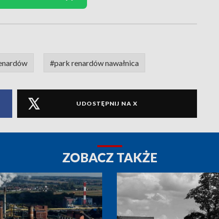
renardów
#park renardów nawałnica
UDOSTĘPNIJ NA X
ZOBACZ TAKŻE