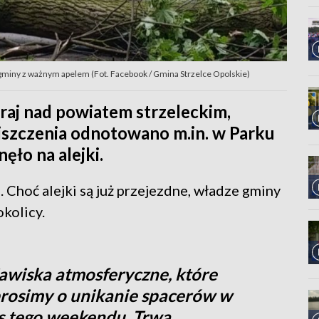
gminy z ważnym apelem (Fot. Facebook / Gmina Strzelce Opolskie)
raj nad powiatem strzeleckim,
iszczenia odnotowano m.in. w Parku
ęło na alejki.
Choć alejki są już przejezdne, władze gminy
kolicy.
awiska atmosferyczne, które
prosimy o unikanie spacerów w
 tego weekendu. Trwa