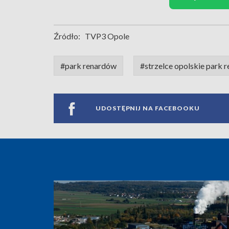
Źródło:
TVP3 Opole
#park renardów
#strzelce opolskie park 
UDOSTĘPNIJ NA FACEBOOKU