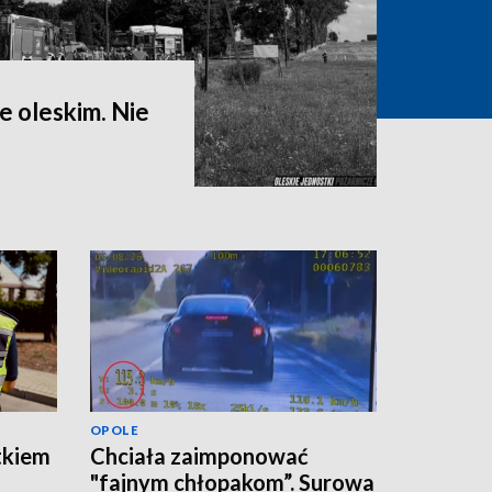
 oleskim. Nie
OPOLE
tkiem
Chciała zaimponować
"fajnym chłopakom”. Surowa