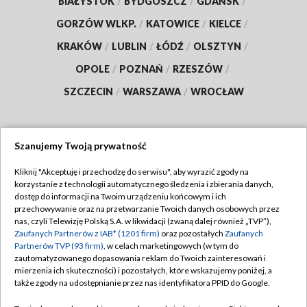
BIAŁYSTOK
/
BYDGOSZCZ
/
GDAŃSK
/
GORZÓW WLKP.
/
KATOWICE
/
KIELCE
/
KRAKÓW
/
LUBLIN
/
ŁÓDŹ
/
OLSZTYN
/
OPOLE
/
POZNAŃ
/
RZESZÓW
/
SZCZECIN
/
WARSZAWA
/
WROCŁAW
Szanujemy Twoją prywatność
Dołącz do nas:
Kliknij "Akceptuję i przechodzę do serwisu", aby wyrazić zgody na
korzystanie z technologii automatycznego śledzenia i zbierania danych,
TVP
dostęp do informacji na Twoim urządzeniu końcowym i ich
Abonament TVP
przechowywanie oraz na przetwarzanie Twoich danych osobowych przez
Regulamin TVP
nas, czyli Telewizję Polską S.A. w likwidacji (zwaną dalej również „TVP”),
Emisja w TVP
Zaufanych Partnerów z IAB* (1201 firm)
oraz pozostałych
Zaufanych
Polityka prywatności
Partnerów TVP (93 firm)
, w celach marketingowych (w tym do
Centrum informacji TVP
Moje zgody
zautomatyzowanego dopasowania reklam do Twoich zainteresowań i
mierzenia ich skuteczności) i pozostałych, które wskazujemy poniżej, a
Naziemna Telewizja Cyfrowa
Pomoc
także zgody na udostępnianie przez nas identyfikatora PPID do Google.
Sklep TVP
Biuro reklamy