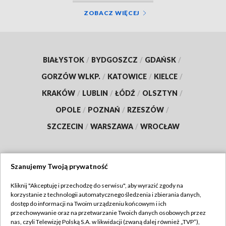
ZOBACZ WIĘCEJ
BIAŁYSTOK
/
BYDGOSZCZ
/
GDAŃSK
/
GORZÓW WLKP.
/
KATOWICE
/
KIELCE
/
KRAKÓW
/
LUBLIN
/
ŁÓDŹ
/
OLSZTYN
/
OPOLE
/
POZNAŃ
/
RZESZÓW
/
SZCZECIN
/
WARSZAWA
/
WROCŁAW
Szanujemy Twoją prywatność
Dołącz do nas:
Kliknij "Akceptuję i przechodzę do serwisu", aby wyrazić zgody na
korzystanie z technologii automatycznego śledzenia i zbierania danych,
TVP
dostęp do informacji na Twoim urządzeniu końcowym i ich
Abonament TVP
przechowywanie oraz na przetwarzanie Twoich danych osobowych przez
Regulamin TVP
nas, czyli Telewizję Polską S.A. w likwidacji (zwaną dalej również „TVP”),