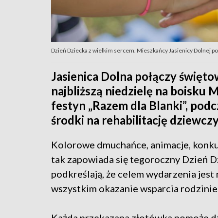
Dzień Dziecka z wielkim sercem. Mieszkańcy Jasienicy Dolnej po
Jasienica Dolna połączy święt
najbliższą niedzielę na boisku
festyn „Razem dla Blanki”, pod
środki na rehabilitację dziewczy
Kolorowe dmuchańce, animacje, konkur
tak zapowiada się tegoroczny Dzień D
podkreślają, że celem wydarzenia jest
wszystkim okazanie wsparcia rodzinie
Każda przekazana złotówka pomoże dz