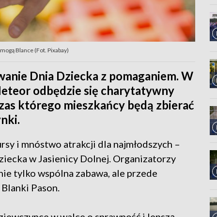
mogą Blance (Fot. Pixabay)
owanie Dnia Dziecka z pomaganiem. W
 Meteor odbędzie się charytatywny
czas którego mieszkańcy będą zbierać
nki.
sy i mnóstwo atrakcji dla najmłodszych –
ziecka w Jasienicy Dolnej. Organizatorzy
 nie tylko wspólna zabawa, ale przede
 Blanki Pason.
iewczynce w walce o sprawność i lepszą