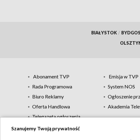
BIAŁYSTOK
/
BYDGO
OLSZTY
Abonament TVP
Emisja w TVP
Rada Programowa
System NOS
Biuro Reklamy
Ogłoszenie pr
Oferta Handlowa
Akademia Tele
Telegazeta ogłoszenia
Szanujemy Twoją prywatność
Regulamin TVP