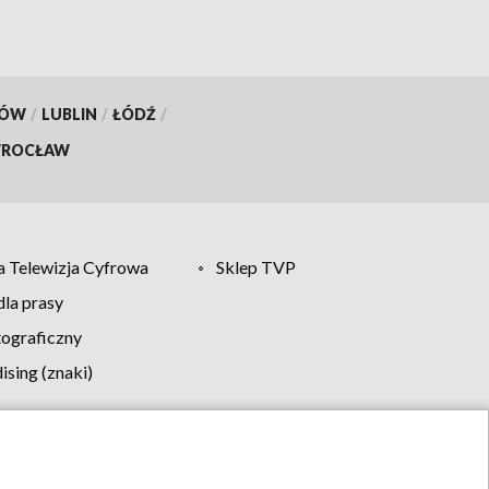
KÓW
/
LUBLIN
/
ŁÓDŹ
/
ROCŁAW
 Telewizja Cyfrowa
Sklep TVP
la prasy
tograficzny
sing (znaki)
klamy
Kontakt