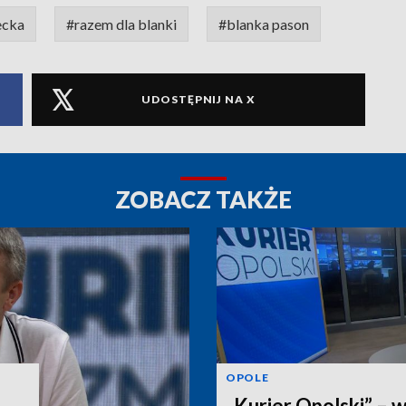
ecka
#razem dla blanki
#blanka pason
UDOSTĘPNIJ NA X
ZOBACZ TAKŻE
OPOLE
„Kurier Opolski” – 