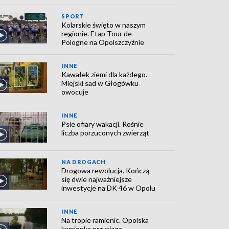
SPORT
Kolarskie święto w naszym
regionie. Etap Tour de
Pologne na Opolszczyźnie
INNE
Kawałek ziemi dla każdego.
Miejski sad w Głogówku
owocuje
INNE
Psie ofiary wakacji. Rośnie
liczba porzuconych zwierząt
NA DROGACH
Drogowa rewolucja. Kończą
się dwie najważniejsze
inwestycje na DK 46 w Opolu
INNE
Na tropie ramienic. Opolska
kamionka przyciąga