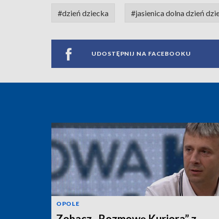
#dzień dziecka
#jasienica dolna dzień dzi
UDOSTĘPNIJ NA FACEBOOKU
OPOLE
Zobacz „Rozmowę Kuriera” z