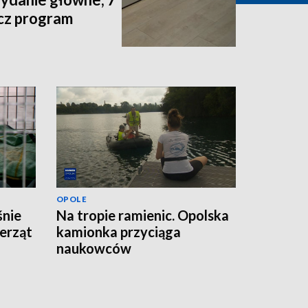
acz program
OPOLE
śnie
Na tropie ramienic. Opolska
erząt
kamionka przyciąga
naukowców