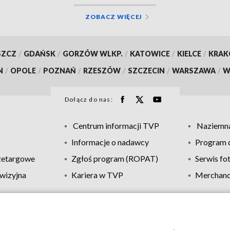
ZOBACZ WIĘCEJ
SZCZ
/
GDAŃSK
/
GORZÓW WLKP.
/
KATOWICE
/
KIELCE
/
KRA
N
/
OPOLE
/
POZNAŃ
/
RZESZÓW
/
SZCZECIN
/
WARSZAWA
/
W
Dołącz do nas:
Centrum informacji TVP
Naziemna
Informacje o nadawcy
Program d
zetargowe
Zgłoś program (ROPAT)
Serwis fo
wizyjna
Kariera w TVP
Merchandi
Polityka prywatności
Moje zgody
Pomoc
Biuro re