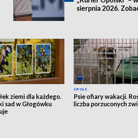
sierpnia 2026. Zob
OPOLE
ek ziemi dla każdego.
Psie ofiary wakacji. Ro
ki sad w Głogówku
liczba porzuconych zwi
uje