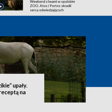
Weekend z lwami w opolskim
ZOO. Atos i Portos skradli
serca odwiedzających
ikie” upały.
receptą na