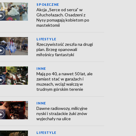
SPOŁECZNE
Akcja „Serce od serca” w
Głuchołazach. Osadzeni z
Nysy pomagają kobietom po
mastektomii
LIFESTYLE
Rzeczywistość zeszła na drugi
plan. Brzeg opanowali
miłośnicy fantastyki
INNE
Mają po 40, a nawet 50 lat, ale
zamiast stać w garażach i
muzeach, wciąż walczą w
trudnym górskim terenie
INNE
Dawne radiowozy, milicyjne
nyski i strażackie żuki znów
wyjechały na ulice
LIFESTYLE