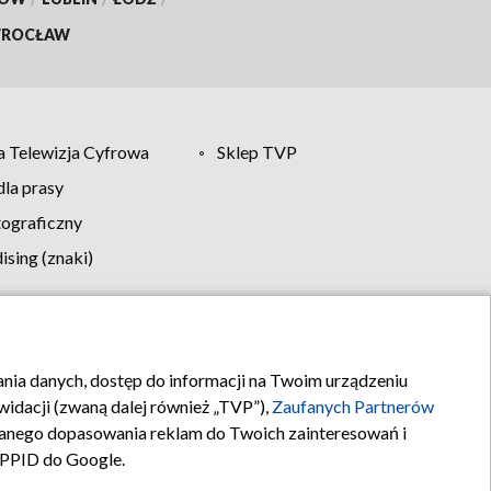
ROCŁAW
 Telewizja Cyfrowa
Sklep TVP
la prasy
tograficzny
sing (znaki)
klamy
Kontakt
rania danych, dostęp do informacji na Twoim urządzeniu
idacji (zwaną dalej również „TVP”),
Zaufanych Partnerów
anego dopasowania reklam do Twoich zainteresowań i
a PPID do Google.