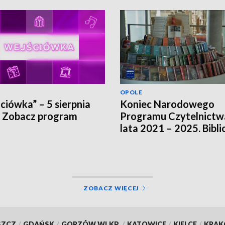
OPOLE
ciówka” – 5 sierpnia
Koniec Narodowego
 Zobacz program
Programu Czytelnictw
lata 2021 – 2025. Bibli
szukają innych źródeł
finansowania
ZOBACZ WIĘCEJ
SZCZ
/
GDAŃSK
/
GORZÓW WLKP.
/
KATOWICE
/
KIELCE
/
KRA