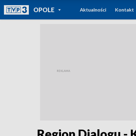
POWRÓT DO
OPOLE
Aktualności
Kontakt
TVP REGIONY
„Region Dialogu - 