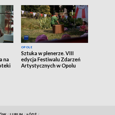
OPOLE
Sztuka w plenerze. VIII
a na
edycja Festiwalu Zdarzeń
oteki
Artystycznych w Opolu
KÓW
/
LUBLIN
/
ŁÓDŹ
/