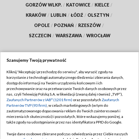
GORZÓW WLKP.
/
KATOWICE
/
KIELCE
/
KRAKÓW
/
LUBLIN
/
ŁÓDŹ
/
OLSZTYN
/
OPOLE
/
POZNAŃ
/
RZESZÓW
/
SZCZECIN
/
WARSZAWA
/
WROCŁAW
Szanujemy Twoją prywatność
Dołącz do nas:
Kliknij "Akceptuję i przechodzę do serwisu", aby wyrazić zgody na
korzystanie z technologii automatycznego śledzenia i zbierania danych,
TVP
dostęp do informacji na Twoim urządzeniu końcowym i ich
Abonament TVP
przechowywanie oraz na przetwarzanie Twoich danych osobowych przez
Regulamin TVP
nas, czyli Telewizję Polską S.A. w likwidacji (zwaną dalej również „TVP”),
Emisja w TVP
Zaufanych Partnerów z IAB* (1201 firm)
oraz pozostałych
Zaufanych
Polityka prywatności
Partnerów TVP (93 firm)
, w celach marketingowych (w tym do
Centrum informacji TVP
Moje zgody
zautomatyzowanego dopasowania reklam do Twoich zainteresowań i
mierzenia ich skuteczności) i pozostałych, które wskazujemy poniżej, a
Naziemna Telewizja Cyfrowa
Pomoc
także zgody na udostępnianie przez nas identyfikatora PPID do Google.
Sklep TVP
Biuro reklamy
Twoje dane osobowe zbierane podczas odwiedzania przez Ciebie naszych
Rada Programowa