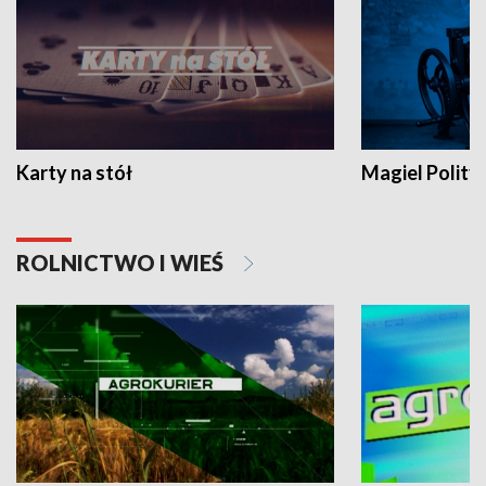
Karty na stół
Magiel Polity
ROLNICTWO I WIEŚ