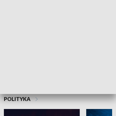
MNIEJSZOŚCI
Schlesien Journal
POLITYKA