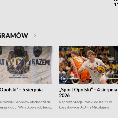
1
OGRAMÓW
Opolski” – 5 sierpnia
„Sport Opolski” – 4 sierpnia
2026
rownik Baborów obchodził 80-
Reprezentacja Polski do lat 21 w
nienia klubu. Wyjątkowy jubileusz
koszykówce 3x3 – z Mikołajem
 na sportowo. W programie
Kowalczykiem z opolskiego AZS-u 
 turnieju eliminacyjnym
składzie - wygrała dwa z trzech tur