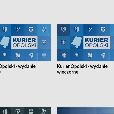
h Mistrzostw w siatkówce
w ramach Ligi Narodów. Rywalizacja
 amatorów w Opolu oraz o
odbyła się w węgierskim Szolnok.
lejarza Opole. Zapraszamy!
Opolski - wydanie
Kurier Opolski - wydanie
e
wieczorne