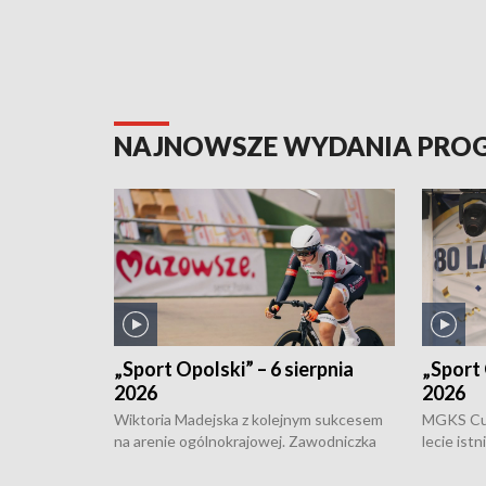
NAJNOWSZE WYDANIA PR
„Sport Opolski” – 6 sierpnia
„Sport 
2026
2026
Wiktoria Madejska z kolejnym sukcesem
MGKS Cuk
na arenie ogólnokrajowej. Zawodniczka
lecie ist
Klubu Kolarskiego Ziemia Brzeska
odbył się
została podwójna Mistrzynią Polski
również o