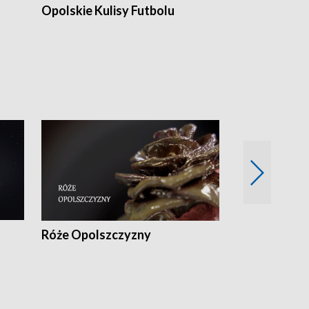
Opolskie Kulisy Futbolu
Złote chwile
sportu
Róże Opolszczyzny
Czas report