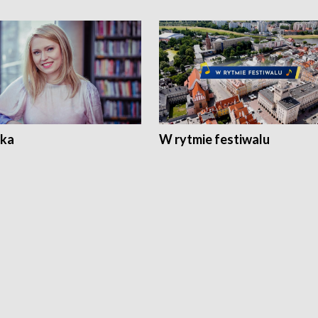
ka
W rytmie festiwalu