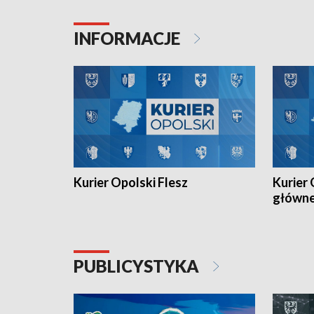
Juniorów Młodszych w kolarstwie
Otwartyc
torowym.
plażowej
INFORMACJE
meczu Ko
Kurier Opolski Flesz
Kurier 
główn
PUBLICYSTYKA