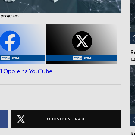
z program
R
c
UDOSTĘPNIJ NA X
R