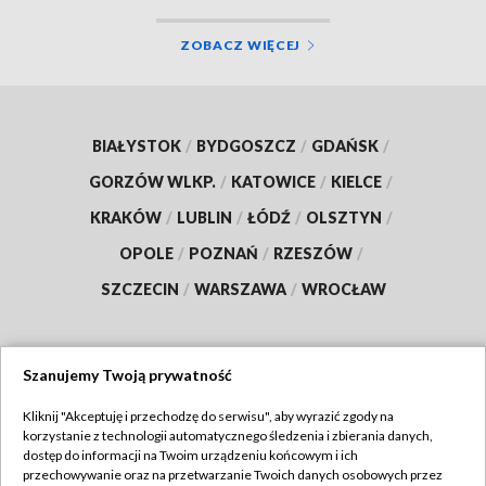
ZOBACZ WIĘCEJ
BIAŁYSTOK
/
BYDGOSZCZ
/
GDAŃSK
/
GORZÓW WLKP.
/
KATOWICE
/
KIELCE
/
KRAKÓW
/
LUBLIN
/
ŁÓDŹ
/
OLSZTYN
/
OPOLE
/
POZNAŃ
/
RZESZÓW
/
SZCZECIN
/
WARSZAWA
/
WROCŁAW
Szanujemy Twoją prywatność
Dołącz do nas:
Kliknij "Akceptuję i przechodzę do serwisu", aby wyrazić zgody na
korzystanie z technologii automatycznego śledzenia i zbierania danych,
TVP
dostęp do informacji na Twoim urządzeniu końcowym i ich
Abonament TVP
przechowywanie oraz na przetwarzanie Twoich danych osobowych przez
Regulamin TVP