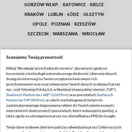
GORZÓW WLKP.
/
KATOWICE
/
KIELCE
/
KRAKÓW
/
LUBLIN
/
ŁÓDŹ
/
OLSZTYN
/
OPOLE
/
POZNAŃ
/
RZESZÓW
/
SZCZECIN
/
WARSZAWA
/
WROCŁAW
Szanujemy Twoją prywatność
Dołącz do nas:
Kliknij "Akceptuję i przechodzę do serwisu", aby wyrazić zgody na
korzystanie z technologii automatycznego śledzenia i zbierania danych,
TVP
dostęp do informacji na Twoim urządzeniu końcowym i ich
Abonament TVP
przechowywanie oraz na przetwarzanie Twoich danych osobowych przez
Regulamin TVP
nas, czyli Telewizję Polską S.A. w likwidacji (zwaną dalej również „TVP”),
Emisja w TVP
Zaufanych Partnerów z IAB* (1201 firm)
oraz pozostałych
Zaufanych
Polityka prywatności
Partnerów TVP (93 firm)
, w celach marketingowych (w tym do
Centrum informacji TVP
Moje zgody
zautomatyzowanego dopasowania reklam do Twoich zainteresowań i
mierzenia ich skuteczności) i pozostałych, które wskazujemy poniżej, a
Naziemna Telewizja Cyfrowa
Pomoc
także zgody na udostępnianie przez nas identyfikatora PPID do Google.
Sklep TVP
Biuro reklamy
Twoje dane osobowe zbierane podczas odwiedzania przez Ciebie naszych
Rada Programowa