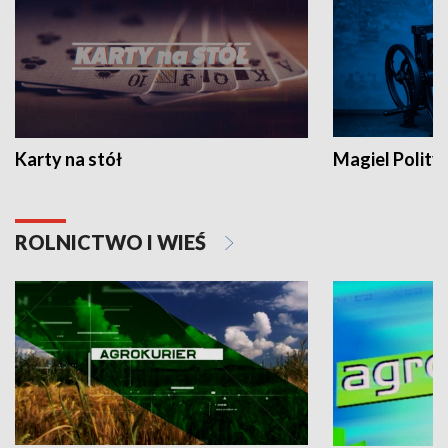
Karty na stół
Magiel Polity
ROLNICTWO I WIEŚ