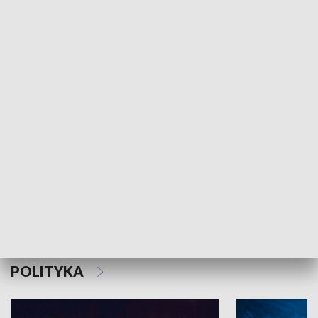
MNIEJSZOŚCI
Schlesien Journal
POLITYKA