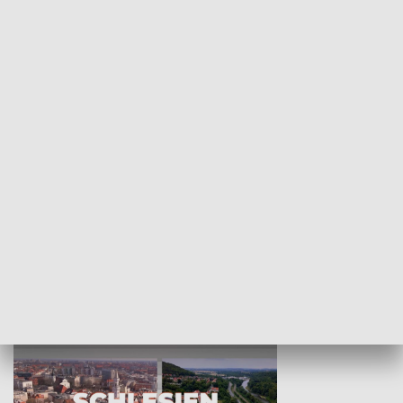
KULTURA I SZTUKA
Wejściówka
Zakładka
MNIEJSZOŚCI