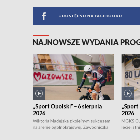
UDOSTĘPNIJ NA FACEBOOKU
NAJNOWSZE WYDANIA PR
„Sport Opolski” – 6 sierpnia
„Sport 
2026
2026
Wiktoria Madejska z kolejnym sukcesem
MGKS Cuk
na arenie ogólnokrajowej. Zawodniczka
lecie ist
Klubu Kolarskiego Ziemia Brzeska
odbył się
została podwójna Mistrzynią Polski
również o