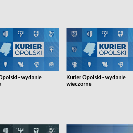
h Mistrzostw w siatkówce
w ramach Ligi Narodów. Rywalizacja
 amatorów w Opolu oraz o
odbyła się w węgierskim Szolnok.
lejarza Opole. Zapraszamy!
Opolski - wydanie
Kurier Opolski - wydanie
e
wieczorne