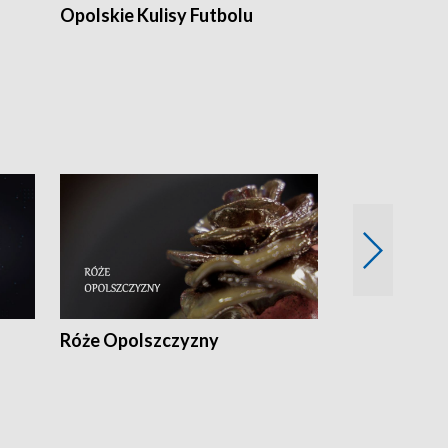
Opolskie Kulisy Futbolu
Złote chwile
sportu
Róże Opolszczyzny
Czas report