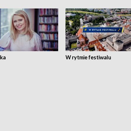
ka
W rytmie festiwalu