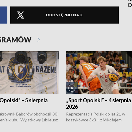
O
UDOSTĘPNIJ NA X
OGRAMÓW
Opolski” – 5 sierpnia
„Sport Opolski” – 4 sierpnia
2026
rownik Baborów obchodził 80-
Reprezentacja Polski do lat 21 w
nienia klubu. Wyjątkowy jubileusz
koszykówce 3x3 – z Mikołajem
 na sportowo. W programie
Kowalczykiem z opolskiego AZS-u 
 turnieju eliminacyjnym
składzie - wygrała dwa z trzech tur