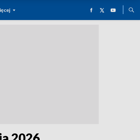
ęcej
ja 2026