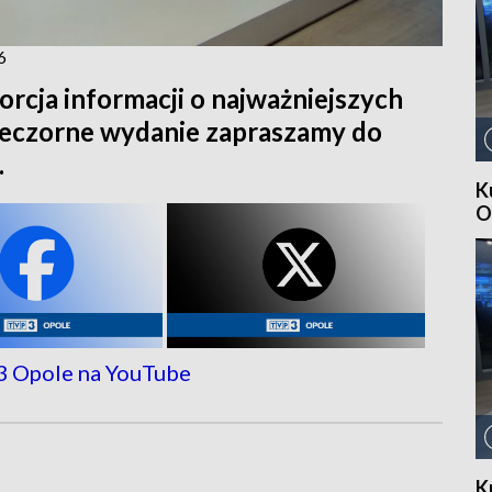
6
orcja informacji o najważniejszych
ieczorne wydanie zapraszamy do
.
K
O
K