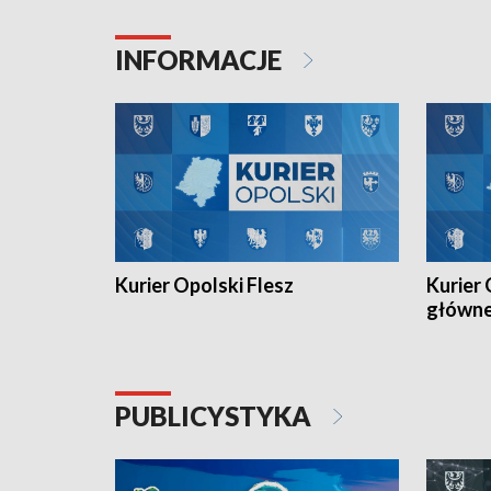
Juniorów Młodszych w kolarstwie
Otwartyc
torowym.
plażowej
INFORMACJE
meczu Ko
Kurier Opolski Flesz
Kurier 
główn
PUBLICYSTYKA