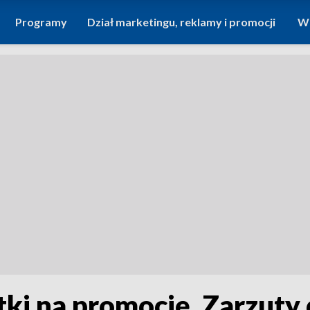
Programy
Dział marketingu, reklamy i promocji
Wi
tki na promocję. Zarzuty