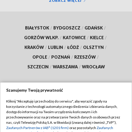
ZOBACZ WIĘCEJ
BIAŁYSTOK
/
BYDGOSZCZ
/
GDAŃSK
/
GORZÓW WLKP.
/
KATOWICE
/
KIELCE
/
KRAKÓW
/
LUBLIN
/
ŁÓDŹ
/
OLSZTYN
/
OPOLE
/
POZNAŃ
/
RZESZÓW
/
SZCZECIN
/
WARSZAWA
/
WROCŁAW
Szanujemy Twoją prywatność
Dołącz do nas:
Kliknij "Akceptuję i przechodzę do serwisu", aby wyrazić zgody na
korzystanie z technologii automatycznego śledzenia i zbierania danych,
TVP
dostęp do informacji na Twoim urządzeniu końcowym i ich
Abonament TVP
przechowywanie oraz na przetwarzanie Twoich danych osobowych przez
Regulamin TVP
nas, czyli Telewizję Polską S.A. w likwidacji (zwaną dalej również „TVP”),
Emisja w TVP
Zaufanych Partnerów z IAB* (1201 firm)
oraz pozostałych
Zaufanych
Polityka prywatności