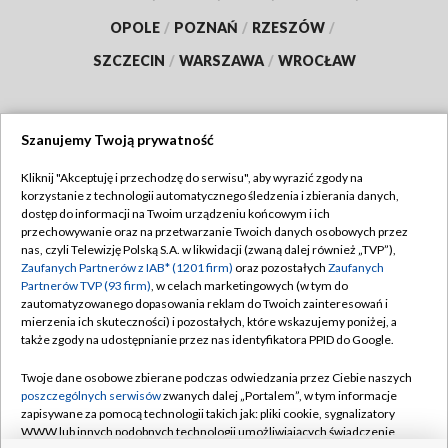
OPOLE
/
POZNAŃ
/
RZESZÓW
/
SZCZECIN
/
WARSZAWA
/
WROCŁAW
Szanujemy Twoją prywatność
Dołącz do nas:
Kliknij "Akceptuję i przechodzę do serwisu", aby wyrazić zgody na
korzystanie z technologii automatycznego śledzenia i zbierania danych,
TVP
dostęp do informacji na Twoim urządzeniu końcowym i ich
Abonament TVP
przechowywanie oraz na przetwarzanie Twoich danych osobowych przez
Regulamin TVP
nas, czyli Telewizję Polską S.A. w likwidacji (zwaną dalej również „TVP”),
Emisja w TVP
Zaufanych Partnerów z IAB* (1201 firm)
oraz pozostałych
Zaufanych
Polityka prywatności
Partnerów TVP (93 firm)
, w celach marketingowych (w tym do
Centrum informacji TVP
Moje zgody
zautomatyzowanego dopasowania reklam do Twoich zainteresowań i
mierzenia ich skuteczności) i pozostałych, które wskazujemy poniżej, a
Naziemna Telewizja Cyfrowa
Pomoc
także zgody na udostępnianie przez nas identyfikatora PPID do Google.
Sklep TVP
Biuro reklamy
Twoje dane osobowe zbierane podczas odwiedzania przez Ciebie naszych
Rada Programowa
poszczególnych serwisów
zwanych dalej „Portalem”, w tym informacje
Kontakt
zapisywane za pomocą technologii takich jak: pliki cookie, sygnalizatory
System NOS
WWW lub innych podobnych technologii umożliwiających świadczenie