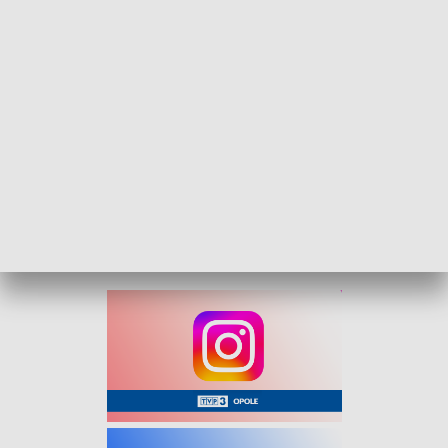
„Kurier Opolski” – flesz, 27 maja 2026
Na nasz serwis informacyjny zapraszamy od
poniedziałku do piątku o 16:30.