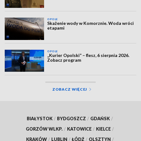
OPOLE
Skażenie wody w Komorznie. Woda wróci
etapami
OPOLE
„Kurier Opolski” – flesz, 6 sierpnia 2026.
Zobacz program
ZOBACZ WIĘCEJ
BIAŁYSTOK
/
BYDGOSZCZ
/
GDAŃSK
/
GORZÓW WLKP.
/
KATOWICE
/
KIELCE
/
KRAKÓW
/
LUBLIN
/
ŁÓDŹ
/
OLSZTYN
/