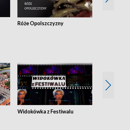
Róże Opolszczyzny
Czas report
Widokówka z Festiwalu
Strefa Kultu