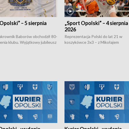
Opolski” – 5 sierpnia
„Sport Opolski” – 4 sierpnia
2026
rownik Baborów obchodził 80-
Reprezentacja Polski do lat 21 w
nienia klubu. Wyjątkowy jubileusz
koszykówce 3x3 – z Mikołajem
 na sportowo. W programie
Kowalczykiem z opolskiego AZS-u 
 turnieju eliminacyjnym
składzie - wygrała dwa z trzech tur
h Mistrzostw w siatkówce
w ramach Ligi Narodów. Rywalizacja
 amatorów w Opolu oraz o
odbyła się w węgierskim Szolnok.
lejarza Opole. Zapraszamy!