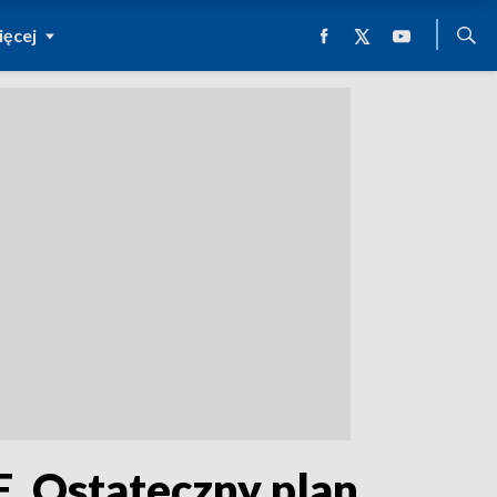
ęcej
. Ostateczny plan