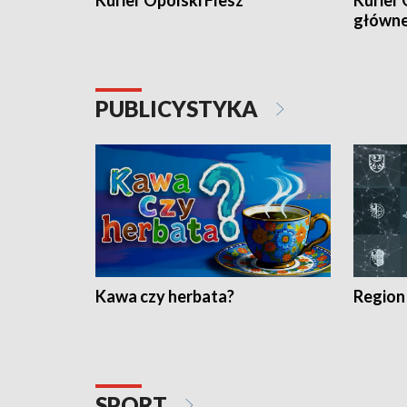
Kurier Opolski Flesz
Kurier 
główn
PUBLICYSTYKA
Kawa czy herbata?
Region
SPORT