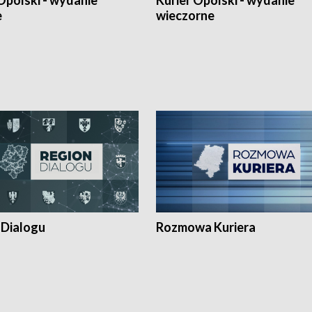
Opolski - wydanie
Kurier Opolski - wydanie
e
wieczorne
 Dialogu
Rozmowa Kuriera