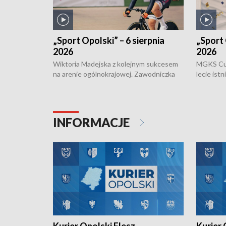
„Sport Opolski” – 6 sierpnia
„Sport 
2026
2026
Wiktoria Madejska z kolejnym sukcesem
MGKS Cuk
na arenie ogólnokrajowej. Zawodniczka
lecie ist
Klubu Kolarskiego Ziemia Brzeska
odbył się
została podwójna Mistrzynią Polski
również o
Juniorów Młodszych w kolarstwie
Otwartyc
torowym.
plażowej
INFORMACJE
meczu Ko