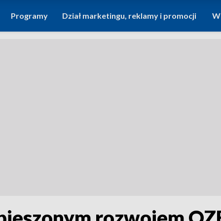
Programy
Dział marketingu, reklamy i promocji
Wi
pieszonym rozwojem OZE