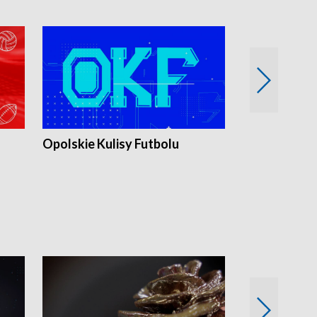
Opolskie Kulisy Futbolu
Złote chwile
sportu