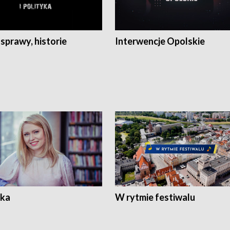
 sprawy, historie
Interwencje Opolskie
ka
W rytmie festiwalu