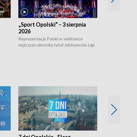
„Sport Opolski” – 3 sierpnia
„Sport Opolsk
2026
Reprezentacja P
mężczyzn w półfi
Reprezentacja Polski w siatkówce
meczu ćwierćfin
mężczyzn obroniła tytuł zdobywców Ligi
Biało-Czerwoni p
w
Narodów. W finale pokonali Amerykanów
Ningbo Ukraińcó
niejów
po tie-breaku. W meczu nie zabrakło
opolskich wątków.