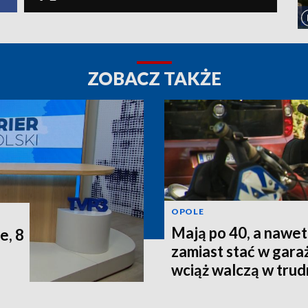
ZOBACZ TAKŻE
OPOLE
Mają po 40, a nawet 
e, 8
zamiast stać w gara
wciąż walczą w tru
terenie