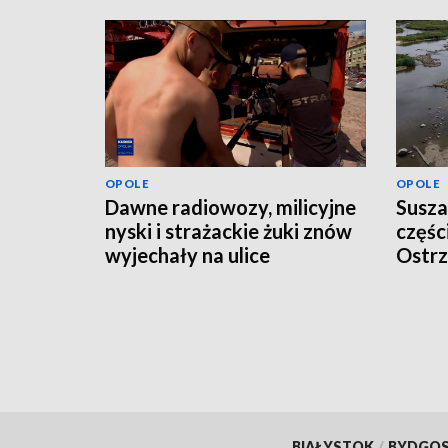
OPOLE
OPOLE
Dawne radiowozy, milicyjne
Susza
nyski i strażackie żuki znów
częśc
wyjechały na ulice
Ostrz
odwo
BIAŁYSTOK
/
BYDGO