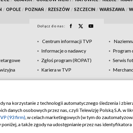
N
/
OPOLE
/
POZNAŃ
/
RZESZÓW
/
SZCZECIN
/
WARSZAWA
/
W
Dołącz do nas:
Centrum informacji TVP
Naziemna
Informacje o nadawcy
Program d
zetargowe
Zgłoś program (ROPAT)
Serwis fo
wizyjna
Kariera w TVP
Merchandi
Polityka prywatności
Moje zgody
Pomoc
Biuro re
ody na korzystanie z technologii automatycznego śledzenia i zbie
 danych osobowych przez nas, czyli Telewizję Polską S.A. w likw
VP (93 firm)
, w celach marketingowych (w tym do zautomatyzow
 poniżej, a także zgody na udostępnianie przez nas identyfikator