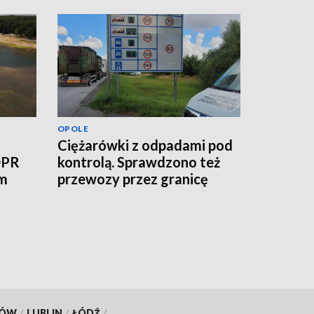
OPOLE
Ciężarówki z odpadami pod
OPR
kontrolą. Sprawdzono też
ym
przewozy przez granicę
KÓW
/
LUBLIN
/
ŁÓDŹ
/