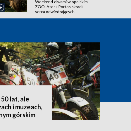
Weekend z lwami w opolskim
ZOO. Atos i Portos skradli
serca odwiedzających
50 lat, ale
żach i muzeach,
dnym górskim