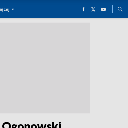
ęcej
ą Ogonowski