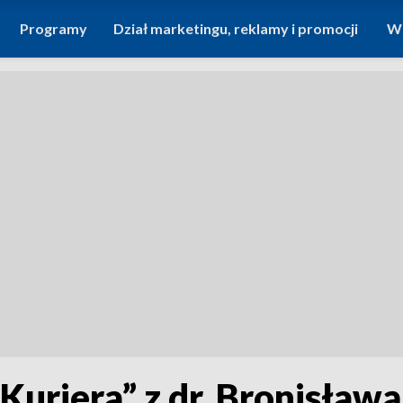
Programy
Dział marketingu, reklamy i promocji
Wi
uriera” z dr. Bronisław