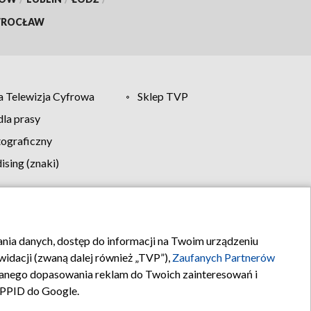
ROCŁAW
 Telewizja Cyfrowa
Sklep TVP
la prasy
tograficzny
sing (znaki)
klamy
Kontakt
rania danych, dostęp do informacji na Twoim urządzeniu
idacji (zwaną dalej również „TVP”),
Zaufanych Partnerów
anego dopasowania reklam do Twoich zainteresowań i
a PPID do Google.