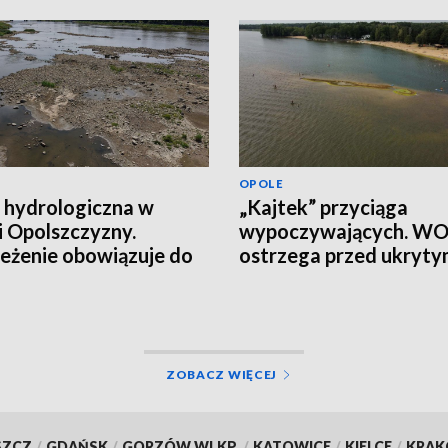
OPOLE
 hydrologiczna w
„Kajtek” przyciąga
i Opolszczyzny.
wypoczywających. W
eżenie obowiązuje do
ostrzega przed ukryt
łania
ryzykiem
ZOBACZ WIĘCEJ
SZCZ
/
GDAŃSK
/
GORZÓW WLKP.
/
KATOWICE
/
KIELCE
/
KRA