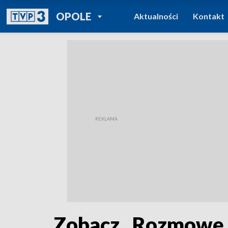
POWRÓT DO
OPOLE
Aktualności
Kontakt
TVP REGIONY
Zobacz „Rozmowę K