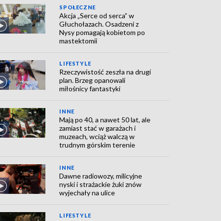
SPOŁECZNE
Akcja „Serce od serca” w
Głuchołazach. Osadzeni z
Nysy pomagają kobietom po
mastektomii
LIFESTYLE
Rzeczywistość zeszła na drugi
plan. Brzeg opanowali
miłośnicy fantastyki
INNE
Mają po 40, a nawet 50 lat, ale
zamiast stać w garażach i
muzeach, wciąż walczą w
trudnym górskim terenie
INNE
Dawne radiowozy, milicyjne
nyski i strażackie żuki znów
wyjechały na ulice
LIFESTYLE