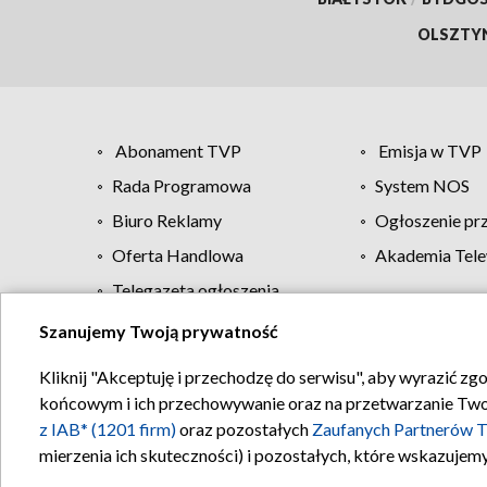
OLSZTY
Abonament TVP
Emisja w TVP
Rada Programowa
System NOS
Biuro Reklamy
Ogłoszenie pr
Oferta Handlowa
Akademia Tele
Telegazeta ogłoszenia
Szanujemy Twoją prywatność
Regulamin TVP
Kliknij "Akceptuję i przechodzę do serwisu", aby wyrazić zg
końcowym i ich przechowywanie oraz na przetwarzanie Twoich
z IAB* (1201 firm)
oraz pozostałych
Zaufanych Partnerów T
mierzenia ich skuteczności) i pozostałych, które wskazujemy