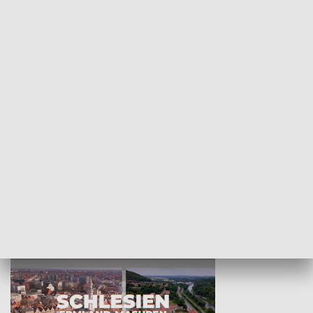
KULTURA I SZTUKA
Wejściówka
Zakładka
MNIEJSZOŚCI