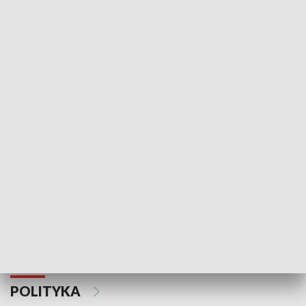
Wejściówka
Zakładka
MNIEJSZOŚCI
Schlesien Journal
POLITYKA