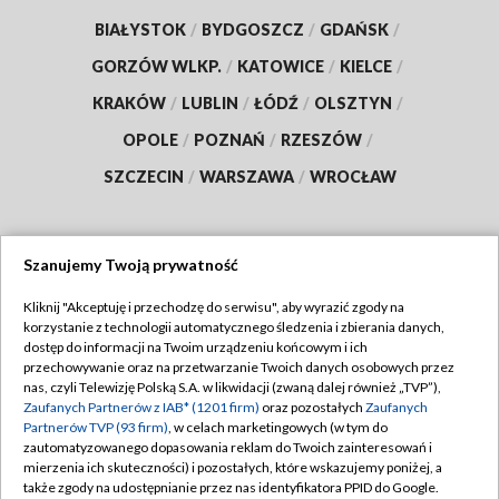
BIAŁYSTOK
/
BYDGOSZCZ
/
GDAŃSK
/
GORZÓW WLKP.
/
KATOWICE
/
KIELCE
/
KRAKÓW
/
LUBLIN
/
ŁÓDŹ
/
OLSZTYN
/
OPOLE
/
POZNAŃ
/
RZESZÓW
/
SZCZECIN
/
WARSZAWA
/
WROCŁAW
Szanujemy Twoją prywatność
Dołącz do nas:
Kliknij "Akceptuję i przechodzę do serwisu", aby wyrazić zgody na
korzystanie z technologii automatycznego śledzenia i zbierania danych,
TVP
dostęp do informacji na Twoim urządzeniu końcowym i ich
Abonament TVP
przechowywanie oraz na przetwarzanie Twoich danych osobowych przez
Regulamin TVP
nas, czyli Telewizję Polską S.A. w likwidacji (zwaną dalej również „TVP”),
Emisja w TVP
Zaufanych Partnerów z IAB* (1201 firm)
oraz pozostałych
Zaufanych
Polityka prywatności
Partnerów TVP (93 firm)
, w celach marketingowych (w tym do
Centrum informacji TVP
Moje zgody
zautomatyzowanego dopasowania reklam do Twoich zainteresowań i
mierzenia ich skuteczności) i pozostałych, które wskazujemy poniżej, a
Naziemna Telewizja Cyfrowa
Pomoc
także zgody na udostępnianie przez nas identyfikatora PPID do Google.