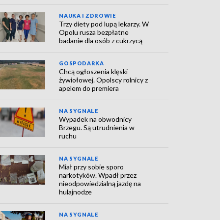
NAUKA I ZDROWIE
Trzy diety pod lupą lekarzy. W
Opolu rusza bezpłatne
badanie dla osób z cukrzycą
GOSPODARKA
Chcą ogłoszenia klęski
żywiołowej. Opolscy rolnicy z
apelem do premiera
NA SYGNALE
Wypadek na obwodnicy
Brzegu. Są utrudnienia w
ruchu
NA SYGNALE
Miał przy sobie sporo
narkotyków. Wpadł przez
nieodpowiedzialną jazdę na
hulajnodze
NA SYGNALE