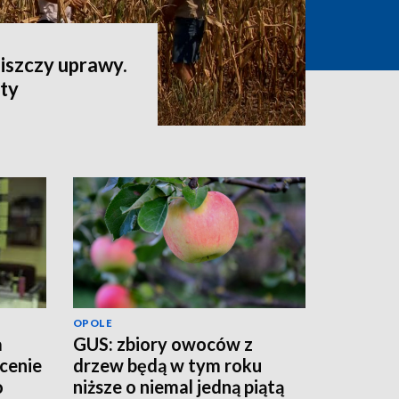
iszczy uprawy.
aty
OPOLE
a
GUS: zbiory owoców z
łcenie
drzew będą w tym roku
o
niższe o niemal jedną piątą