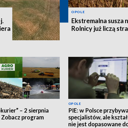
OPOLE
j.
Ekstremalna susza n
iera
Rolnicy już liczą str
OPOLE
kurier” – 2 sierpnia
PIE: w Polsce przybyw
 Zobacz program
specjalistów, ale kszta
nie jest dopasowane d