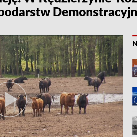
spodarstw Demonstracyj
N