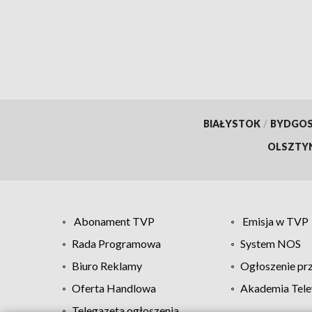
przestrzeni dla
mieszkańców
BIAŁYSTOK
/
BYDGO
OLSZTY
Abonament TVP
Emisja w TVP
Rada Programowa
System NOS
Biuro Reklamy
Ogłoszenie pr
Oferta Handlowa
Akademia Tele
Telegazeta ogłoszenia