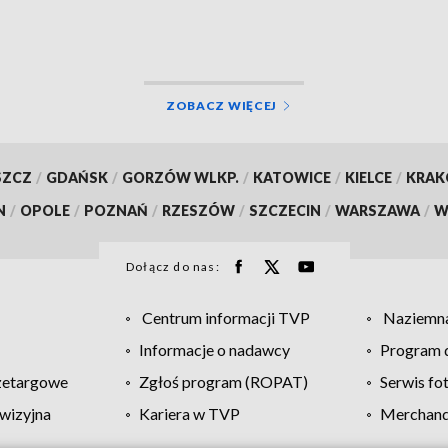
potrzeb rynku pracy
ZOBACZ WIĘCEJ
SZCZ
/
GDAŃSK
/
GORZÓW WLKP.
/
KATOWICE
/
KIELCE
/
KRA
N
/
OPOLE
/
POZNAŃ
/
RZESZÓW
/
SZCZECIN
/
WARSZAWA
/
W
Dołącz do nas:
Centrum informacji TVP
Naziemna
Informacje o nadawcy
Program d
zetargowe
Zgłoś program (ROPAT)
Serwis fo
wizyjna
Kariera w TVP
Merchandi