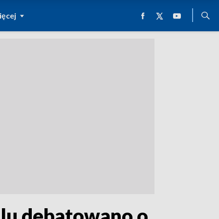
ęcej
źlu debatowano o