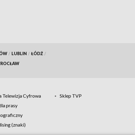
KÓW
/
LUBLIN
/
ŁÓDŹ
/
ROCŁAW
 Telewizja Cyfrowa
Sklep TVP
la prasy
tograficzny
sing (znaki)