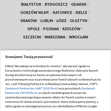
BIAŁYSTOK
/
BYDGOSZCZ
/
GDAŃSK
/
GORZÓW WLKP.
/
KATOWICE
/
KIELCE
/
KRAKÓW
/
LUBLIN
/
ŁÓDŹ
/
OLSZTYN
/
OPOLE
/
POZNAŃ
/
RZESZÓW
/
SZCZECIN
/
WARSZAWA
/
WROCŁAW
Szanujemy Twoją prywatność
Dołącz do nas:
Kliknij "Akceptuję i przechodzę do serwisu", aby wyrazić zgody na
korzystanie z technologii automatycznego śledzenia i zbierania danych,
TVP
dostęp do informacji na Twoim urządzeniu końcowym i ich
Abonament TVP
przechowywanie oraz na przetwarzanie Twoich danych osobowych przez
Regulamin TVP
nas, czyli Telewizję Polską S.A. w likwidacji (zwaną dalej również „TVP”),
Emisja w TVP
Zaufanych Partnerów z IAB* (1201 firm)
oraz pozostałych
Zaufanych
Polityka prywatności
Partnerów TVP (93 firm)
, w celach marketingowych (w tym do
Centrum informacji TVP
Moje zgody
zautomatyzowanego dopasowania reklam do Twoich zainteresowań i
mierzenia ich skuteczności) i pozostałych, które wskazujemy poniżej, a
Naziemna Telewizja Cyfrowa
Pomoc
także zgody na udostępnianie przez nas identyfikatora PPID do Google.