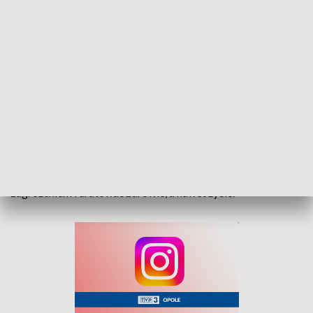
miejscu stwierdzono obecność tlenku węgla - stężenie
wynosiło 600 ppm, natomiast w łazience, gdzie znajdował się
piecyk gazowy, aż 1200 ppm.
Dodajmy, że w trakcie weekendu, w samym regionie
odnotowano aż trzynaście interwencji. Najwięcej zdarzeń
miało miejsce w powiecie nyskim, gdzie poszkodowanych
zostało siedem osób, w tym dzieci.
Służby apelują o zamontowanie czujników czadu. To
niewielkie urządzenie może w porę ostrzec przed
zagrożeniem i uratować zdrowie, a nawet życie.