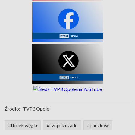
Źródło:
TVP3 Opole
#tlenek węgla
#czujnik czadu
#paczków