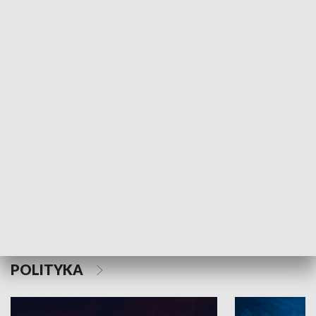
MNIEJSZOŚCI
Schlesien Journal
POLITYKA