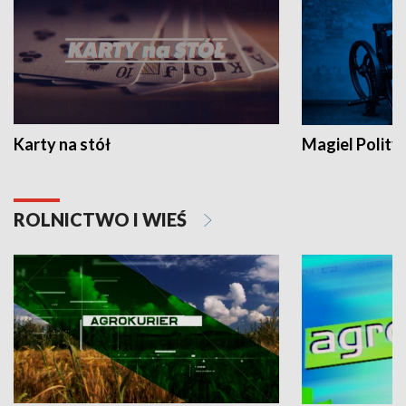
Karty na stół
Magiel Polity
ROLNICTWO I WIEŚ