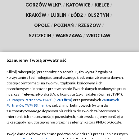
GORZÓW WLKP.
/
KATOWICE
/
KIELCE
/
KRAKÓW
/
LUBLIN
/
ŁÓDŹ
/
OLSZTYN
/
OPOLE
/
POZNAŃ
/
RZESZÓW
/
SZCZECIN
/
WARSZAWA
/
WROCŁAW
Szanujemy Twoją prywatność
Dołącz do nas:
Kliknij "Akceptuję i przechodzę do serwisu", aby wyrazić zgody na
korzystanie z technologii automatycznego śledzenia i zbierania danych,
TVP
dostęp do informacji na Twoim urządzeniu końcowym i ich
Abonament TVP
przechowywanie oraz na przetwarzanie Twoich danych osobowych przez
Regulamin TVP
nas, czyli Telewizję Polską S.A. w likwidacji (zwaną dalej również „TVP”),
Emisja w TVP
Zaufanych Partnerów z IAB* (1201 firm)
oraz pozostałych
Zaufanych
Polityka prywatności
Partnerów TVP (93 firm)
, w celach marketingowych (w tym do
Centrum informacji TVP
Moje zgody
zautomatyzowanego dopasowania reklam do Twoich zainteresowań i
mierzenia ich skuteczności) i pozostałych, które wskazujemy poniżej, a
Naziemna Telewizja Cyfrowa
Pomoc
także zgody na udostępnianie przez nas identyfikatora PPID do Google.
Sklep TVP
Biuro reklamy
Twoje dane osobowe zbierane podczas odwiedzania przez Ciebie naszych
Rada Programowa