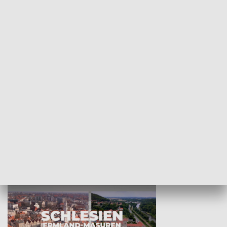
KULTURA I SZTUKA
Wejściówka
Zakładka
MNIEJSZOŚCI