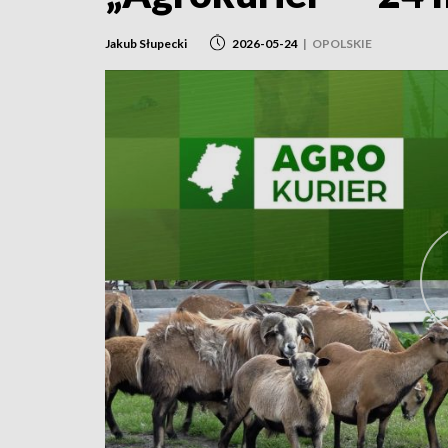
Jakub Słupecki
2026-05-24
|
OPOLSKIE