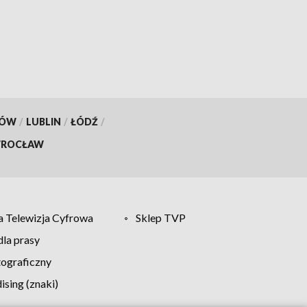
KÓW
/
LUBLIN
/
ŁÓDŹ
/
ROCŁAW
 Telewizja Cyfrowa
Sklep TVP
la prasy
tograficzny
sing (znaki)