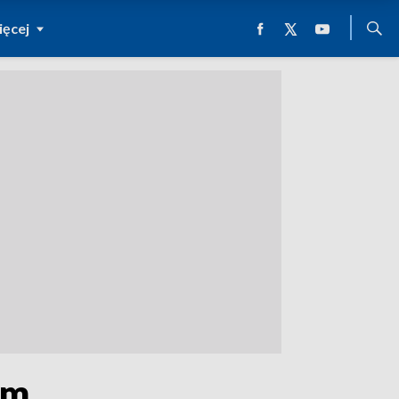
ęcej
am