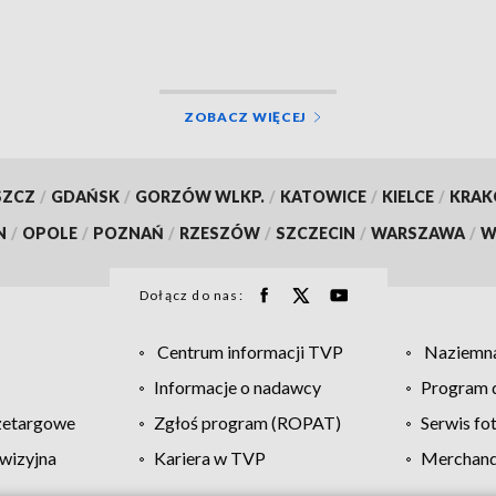
potrzeb rynku pracy
ZOBACZ WIĘCEJ
SZCZ
/
GDAŃSK
/
GORZÓW WLKP.
/
KATOWICE
/
KIELCE
/
KRA
N
/
OPOLE
/
POZNAŃ
/
RZESZÓW
/
SZCZECIN
/
WARSZAWA
/
W
Dołącz do nas:
Centrum informacji TVP
Naziemna
Informacje o nadawcy
Program d
zetargowe
Zgłoś program (ROPAT)
Serwis fo
wizyjna
Kariera w TVP
Merchandi