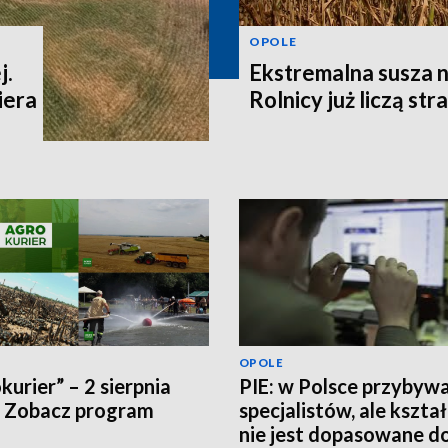
OPOLE
j.
Ekstremalna susza n
iera
Rolnicy już liczą str
OPOLE
kurier” – 2 sierpnia
PIE: w Polsce przybyw
 Zobacz program
specjalistów, ale kszta
nie jest dopasowane d