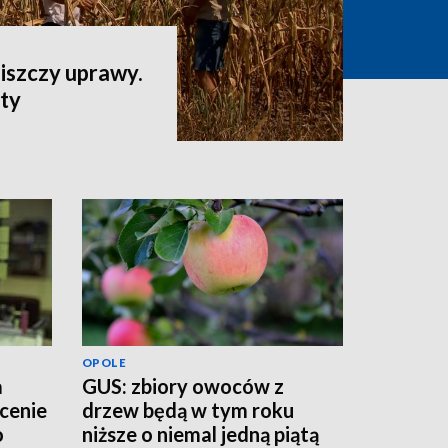
iszczy uprawy.
aty
OPOLE
a
GUS: zbiory owoców z
łcenie
drzew będą w tym roku
o
niższe o niemal jedną piątą