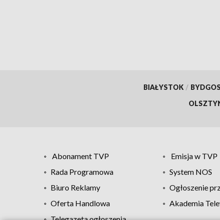
przestrzeni dla
mieszkańców
BIAŁYSTOK
/
BYDGO
OLSZTY
Abonament TVP
Emisja w TVP
Rada Programowa
System NOS
Biuro Reklamy
Ogłoszenie pr
Oferta Handlowa
Akademia Tele
Telegazeta ogłoszenia