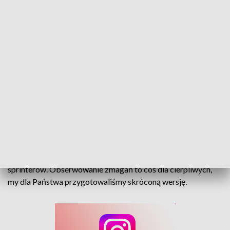
Wolno do mety. W Tułowicach odbyły się 10 wyścigi ślimaków
140 ślimaków, jednometrowy tor, 10 minut - czas start! Takie
wyścigi w Tułowicach widuje się tylko raz w roku. Na
stadionie odbyły się 10te już zawody winniczków-
sprinterów. Obserwowanie zmagań to coś dla cierpliwych,
my dla Państwa przygotowaliśmy skróconą wersję.