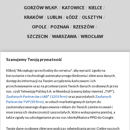
GORZÓW WLKP.
/
KATOWICE
/
KIELCE
/
KRAKÓW
/
LUBLIN
/
ŁÓDŹ
/
OLSZTYN
/
OPOLE
/
POZNAŃ
/
RZESZÓW
/
SZCZECIN
/
WARSZAWA
/
WROCŁAW
Szanujemy Twoją prywatność
Dołącz do nas:
Kliknij "Akceptuję i przechodzę do serwisu", aby wyrazić zgody na
korzystanie z technologii automatycznego śledzenia i zbierania danych,
TVP
dostęp do informacji na Twoim urządzeniu końcowym i ich
Abonament TVP
przechowywanie oraz na przetwarzanie Twoich danych osobowych przez
Regulamin TVP
nas, czyli Telewizję Polską S.A. w likwidacji (zwaną dalej również „TVP”),
Emisja w TVP
Zaufanych Partnerów z IAB* (1201 firm)
oraz pozostałych
Zaufanych
Polityka prywatności
Partnerów TVP (93 firm)
, w celach marketingowych (w tym do
Centrum informacji TVP
Moje zgody
zautomatyzowanego dopasowania reklam do Twoich zainteresowań i
mierzenia ich skuteczności) i pozostałych, które wskazujemy poniżej, a
Naziemna Telewizja Cyfrowa
Pomoc
także zgody na udostępnianie przez nas identyfikatora PPID do Google.
Sklep TVP
Biuro reklamy
Twoje dane osobowe zbierane podczas odwiedzania przez Ciebie naszych