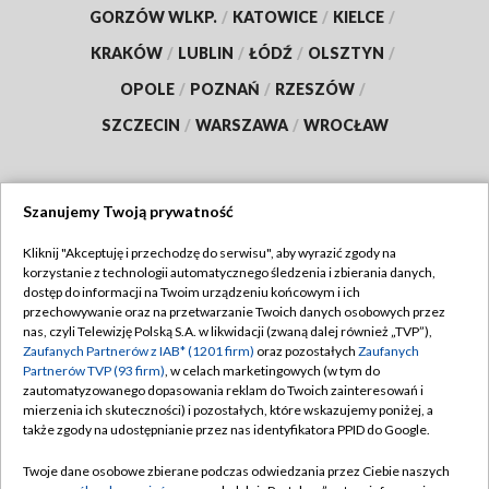
GORZÓW WLKP.
/
KATOWICE
/
KIELCE
/
KRAKÓW
/
LUBLIN
/
ŁÓDŹ
/
OLSZTYN
/
OPOLE
/
POZNAŃ
/
RZESZÓW
/
SZCZECIN
/
WARSZAWA
/
WROCŁAW
Szanujemy Twoją prywatność
Dołącz do nas:
Kliknij "Akceptuję i przechodzę do serwisu", aby wyrazić zgody na
korzystanie z technologii automatycznego śledzenia i zbierania danych,
TVP
dostęp do informacji na Twoim urządzeniu końcowym i ich
Abonament TVP
przechowywanie oraz na przetwarzanie Twoich danych osobowych przez
Regulamin TVP
nas, czyli Telewizję Polską S.A. w likwidacji (zwaną dalej również „TVP”),
Emisja w TVP
Zaufanych Partnerów z IAB* (1201 firm)
oraz pozostałych
Zaufanych
Polityka prywatności
Partnerów TVP (93 firm)
, w celach marketingowych (w tym do
Centrum informacji TVP
Moje zgody
zautomatyzowanego dopasowania reklam do Twoich zainteresowań i
mierzenia ich skuteczności) i pozostałych, które wskazujemy poniżej, a
Naziemna Telewizja Cyfrowa
Pomoc
także zgody na udostępnianie przez nas identyfikatora PPID do Google.
Sklep TVP
Biuro reklamy
Twoje dane osobowe zbierane podczas odwiedzania przez Ciebie naszych
Rada Programowa