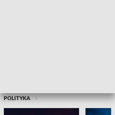
MNIEJSZOŚCI
Schlesien Journal
POLITYKA